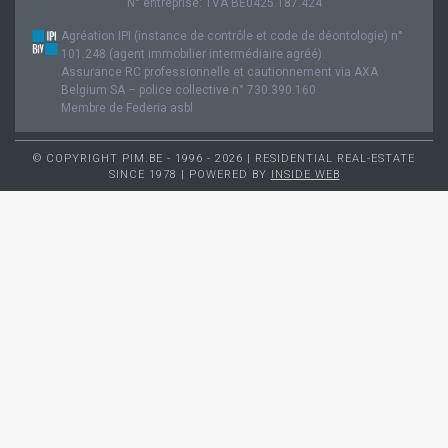
N° entreprise: TVA BE0425.187.424
Agréation IPI (instance de contrôle et code de déontologie) n°
101.248 (agent immobilier intermédiaire agréé).
Assurance RC professionnelle et cautionnement via AXA
Belgium SA – police collective n° 730.390.160
Membre de Federia asbl
© COPYRIGHT PIM.BE - 1996 - 2026 | RESIDENTIAL REAL-ESTATE
SINCE 1978 | POWERED BY
INSIDE WEB