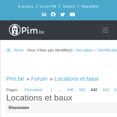
À propos
Lu sur PIM
Contact
Newsletter
forum
Vous n'êtes pas identifié(e) :
Inscription
::
Identificati
Pim.be
»
Forum
»
Locations et baux
Pages :
Précédent
1
…
640
641
642
643
6
Locations et baux
Discussion