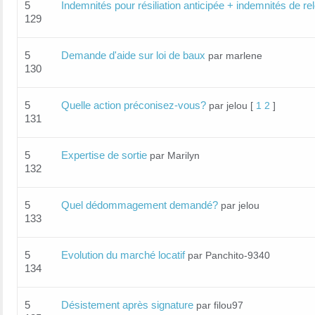
5
Indemnités pour résiliation anticipée + indemnités de re
129
5
Demande d'aide sur loi de baux
par marlene
130
5
Quelle action préconisez-vous?
par jelou
[
1
2
]
131
5
Expertise de sortie
par Marilyn
132
5
Quel dédommagement demandé?
par jelou
133
5
Evolution du marché locatif
par Panchito-9340
134
5
Désistement après signature
par filou97