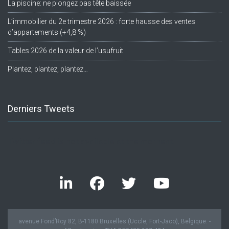
La piscine: ne plongez pas tête baissée
L’immobilier du 2e trimestre 2026 : forte hausse des ventes
d’appartements (+4,8 %)
Tables 2026 de la valeur de l’usufruit
Plantez, plantez, plantez…
Derniers Tweets
Twitter feed is not available at the moment.
avenue Fond’Roy 82, B-1180 Bruxelles (Uccle, Fort-Jaco), Belgique. -