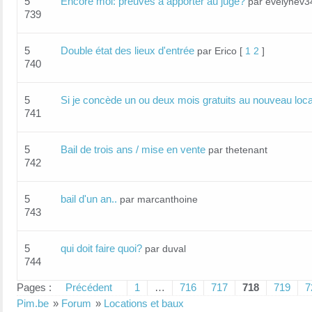
5
Encore moi: preuves à apporter au juge?
par evelynev3
739
5
Double état des lieux d'entrée
par Erico
[
1
2
]
740
5
Si je concède un ou deux mois gratuits au nouveau locat
741
5
Bail de trois ans / mise en vente
par thetenant
742
5
bail d'un an..
par marcanthoine
743
5
qui doit faire quoi?
par duval
744
Pages :
Précédent
1
…
716
717
718
719
7
Pim.be
»
Forum
»
Locations et baux