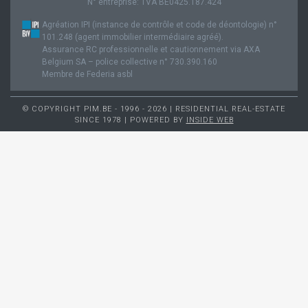
N° entreprise: TVA BE0425.187.424
Agréation IPI (instance de contrôle et code de déontologie) n°
101.248 (agent immobilier intermédiaire agréé).
Assurance RC professionnelle et cautionnement via AXA
Belgium SA – police collective n° 730.390.160
Membre de Federia asbl
© COPYRIGHT PIM.BE - 1996 - 2026 | RESIDENTIAL REAL-ESTATE
SINCE 1978 | POWERED BY
INSIDE WEB