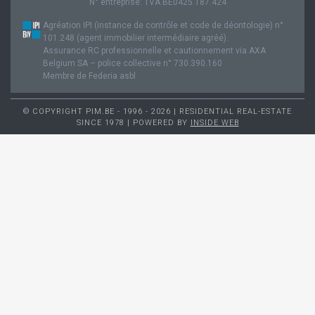
N° entreprise: TVA BE0425.187.424
Agréation IPI (instance de contrôle et code de déontologie) n°
101.248 (agent immobilier intermédiaire agréé).
Assurance RC professionnelle et cautionnement via AXA
Belgium SA – police collective n° 730.390.160
Membre de Federia asbl
© COPYRIGHT PIM.BE - 1996 - 2026 | RESIDENTIAL REAL-ESTATE
SINCE 1978 | POWERED BY
INSIDE WEB