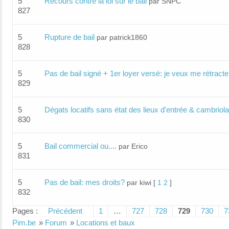
5
Recours contre la loi sur le bail
par SNPC
827
5
Rupture de bail
par patrick1860
828
5
Pas de bail signé + 1er loyer versé: je veux me rétracte
829
5
Dégats locatifs sans état des lieux d'entrée & cambriol
830
5
Bail commercial ou....
par Erico
831
5
Pas de bail: mes droits?
par kiwi
[
1
2
]
832
Pages :
Précédent
1
…
727
728
729
730
7
Pim.be
»
Forum
»
Locations et baux