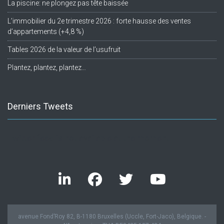
La piscine: ne plongez pas tête baissée
L’immobilier du 2e trimestre 2026 : forte hausse des ventes
d’appartements (+4,8 %)
Tables 2026 de la valeur de l’usufruit
Plantez, plantez, plantez…
Derniers Tweets
Twitter feed is not available at the moment.
avenue Fond’Roy 82, B-1180 Bruxelles (Uccle, Fort-Jaco), Belgique. -