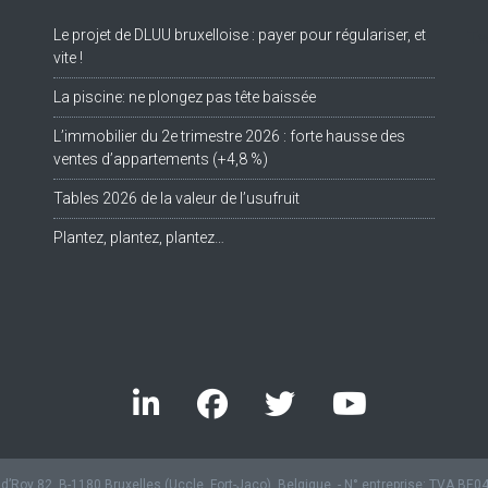
Le projet de DLUU bruxelloise : payer pour régulariser, et
Tw
vite !
La piscine: ne plongez pas tête baissée
L’immobilier du 2e trimestre 2026 : forte hausse des
ventes d’appartements (+4,8 %)
Tables 2026 de la valeur de l’usufruit
Plantez, plantez, plantez…
’Roy 82, B-1180 Bruxelles (Uccle, Fort-Jaco), Belgique. - N° entreprise: TVA BE