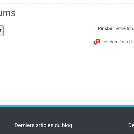
rums
Pim.be
: votre for
Les dernières di
Derniers articles du blog
De