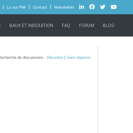
Lu sur PIM
Contact
Newsletter
S
BAUX ET INDEXATION
FAQ
FORUM
BLOG
echerche de discussions :
Récentes
|
Sans réponse