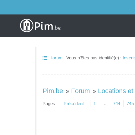
forum
Vous n'êtes pas identifié(e) :
Inscri
Pim.be
»
Forum
»
Locations et
Pages :
Précédent
1
…
744
745