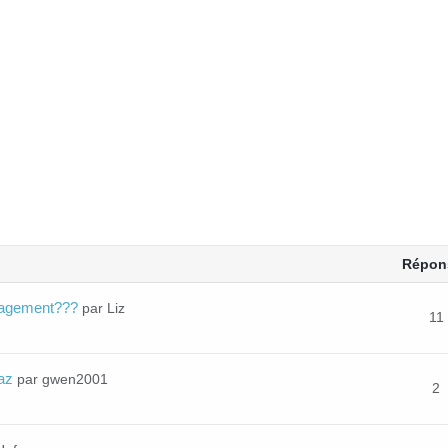
Répon
énagement???
par Liz
11
gaz
par gwen2001
2