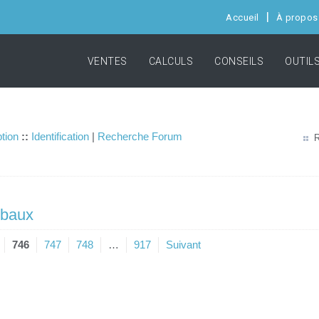
Accueil
À propos
VENTES
CALCULS
CONSEILS
OUTIL
ption
::
Identification
|
Recherche Forum
R
 baux
746
747
748
…
917
Suivant