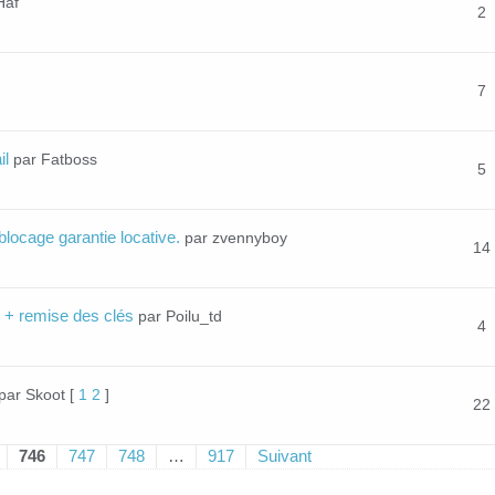
Haf
2
7
il
par Fatboss
5
locage garantie locative.
par zvennyboy
14
s + remise des clés
par Poilu_td
4
par Skoot
[
1
2
]
22
746
747
748
…
917
Suivant