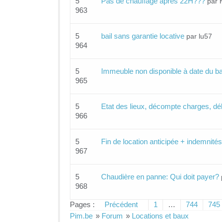
5
Pas de chauffage après 22H???
par 
963
5
bail sans garantie locative
par lu57
964
5
Immeuble non disponible à date du ba
965
5
Etat des lieux, décompte charges, déb
966
5
Fin de location anticipée + indemnité
967
5
Chaudière en panne: Qui doit payer?
968
Pages :
Précédent
1
…
744
745
Pim.be
»
Forum
»
Locations et baux