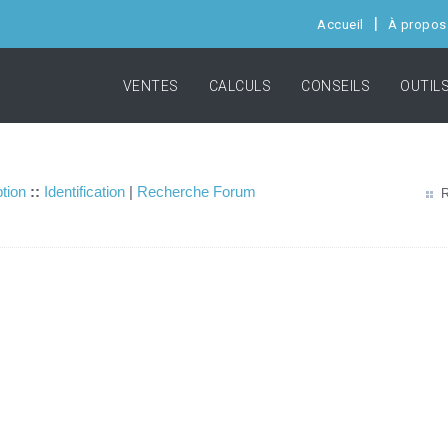
Accueil
À propos
VENTES
CALCULS
CONSEILS
OUTIL
ption
::
Identification
|
Recherche Forum
R