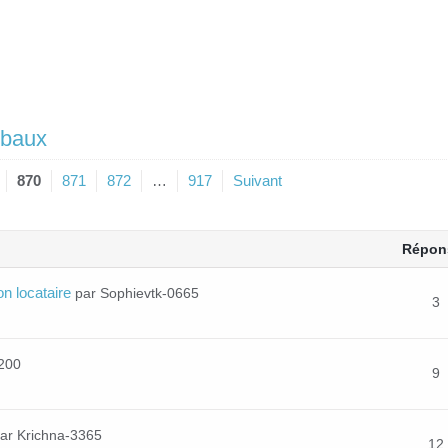
 baux
870
871
872
…
917
Suivant
Répon
on locataire
par Sophievtk-0665
3
1200
9
ar Krichna-3365
12