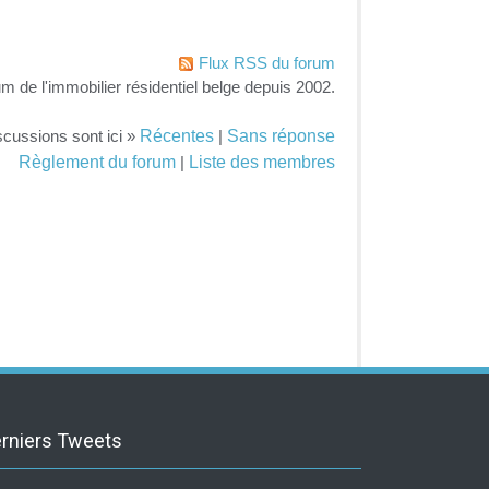
Flux RSS du forum
um de l'immobilier résidentiel belge depuis 2002.
Récentes
Sans réponse
scussions sont ici »
|
Règlement du forum
Liste des membres
|
rniers Tweets