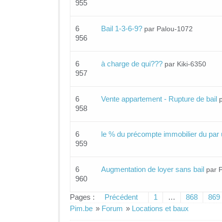
955
6
Bail 1-3-6-9?
par Palou-1072
956
6
à charge de qui???
par Kiki-6350
957
6
Vente appartement - Rupture de bail
958
6
le % du précompte immobilier du par 
959
6
Augmentation de loyer sans bail
par 
960
Pages :
Précédent
1
…
868
869
Pim.be
»
Forum
»
Locations et baux