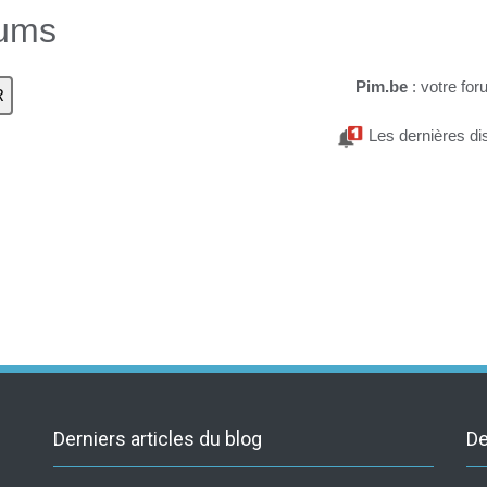
rums
Pim.be
: votre for
Les dernières di
Derniers articles du blog
De