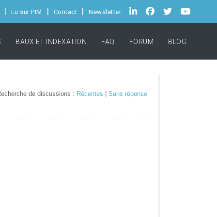
Lu sur PIM
Contact
Newsletter
S
BAUX ET INDEXATION
FAQ
FORUM
BLOG
echerche de discussions :
Récentes
|
Sans réponse