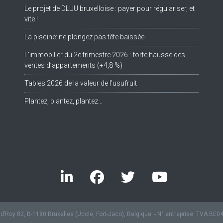
Le projet de DLUU bruxelloise : payer pour régulariser, et
Tw
vite !
La piscine: ne plongez pas tête baissée
L’immobilier du 2e trimestre 2026 : forte hausse des
ventes d’appartements (+4,8 %)
Tables 2026 de la valeur de l’usufruit
Plantez, plantez, plantez…
’Roy 82, B-1180 Bruxelles (Uccle, Fort-Jaco), Belgique. - N° entreprise: TVA BE