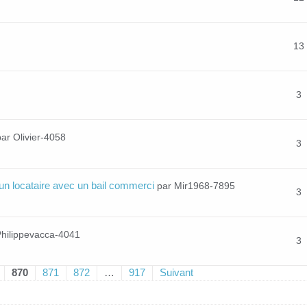
13
3
par Olivier-4058
3
un locataire avec un bail commerci
par Mir1968-7895
3
Philippevacca-4041
3
870
871
872
…
917
Suivant