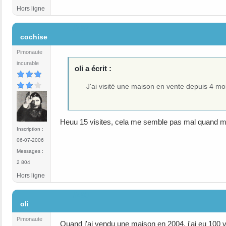
Hors ligne
#482
cochise
Pimonaute
incurable
oli a écrit :
J'ai visité une maison en vente depuis 4 moi
Heuu 15 visites, cela me semble pas mal quand mê
Inscription :
06-07-2006
Messages :
2 804
Hors ligne
#483
oli
Pimonaute
Quand j'ai vendu une maison en 2004, j'ai eu 100 vi