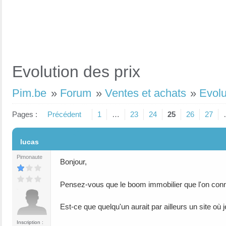
Evolution des prix
Pim.be
»
Forum
»
Ventes et achats
»
Evolu
Pages :
Précédent
1
…
23
24
25
26
27
#1
lucas
Pimonaute
Bonjour,
Pensez-vous que le boom immobilier que l'on con
Est-ce que quelqu'un aurait par ailleurs un site où 
Inscription :