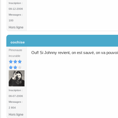
Inscription :
09-12-2006
Messages :
100
Hors ligne
#495
cochise
Pimonaute
Ouf! Si Johnny revient, on est sauvé, on va pouvoi
incurable
Inscription :
06-07-2006
Messages :
2 804
Hors ligne