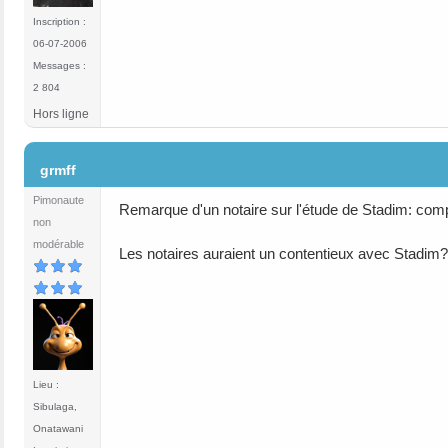
Inscription :
06-07-2006
Messages :
2 804
Hors ligne
#485
grmff
Pimonaute
Remarque d'un notaire sur l'étude de Stadim: complè
non
modérable
Les notaires auraient un contentieux avec Stadim?
Lieu :
Sibulaga,
Onatawani