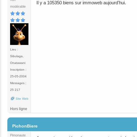
Il y a 105350 biens sur immoweb aujourd'hui.
modérable
Lieu :
Sibulaga,
Onatawani
Inscription :
25-05-2004
Messages :
25 217
Site Web
Hors ligne
#498
PichonBiere
Pimonaute