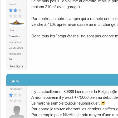
Je ne sais pas si le volume augmente, mais le pr
assidu
maison 210m² avec garage).
Par contre, un autre clampin qui a racheté une peti
vendre à 410k après avoir cassé un mur, changé u
Lieu :
Donc tous les "propriétaires" ne sont pas encore 
Bruxelles
Inscription :
04-05-2006
Messages :
96
Hors ligne
#499
titi72
Pimonaute
Il y a actuellement 80389 biens pour la Belgique(
A mon souvenir il y avait +-75000 bien au début de
Le marché semble toujour "euphorique".
Par contre je trouve aberrant les derniers chiffres 
Par exemple pour Nivelles,le prix moyen d'une ma