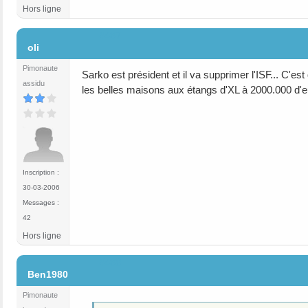
Hors ligne
#487
oli
Pimonaute
Sarko est président et il va supprimer l'ISF... C'es
assidu
les belles maisons aux étangs d'XL à 2000.000 d'e
Inscription :
30-03-2006
Messages :
42
Hors ligne
#488
Ben1980
Pimonaute