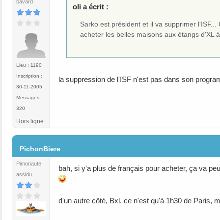
bavard
oli a écrit :
Sarko est président et il va supprimer l'ISF..
acheter les belles maisons aux étangs d'XL 
Lieu : 1190
Inscription :
la suppression de l'ISF n'est pas dans son progr
30-11-2005
Messages :
320
Hors ligne
#489
PichonBiere
Pimonaute
bah, si y'a plus de français pour acheter, ça va peu
assidu
d'un autre côté, Bxl, ce n'est qu'à 1h30 de Paris, ma