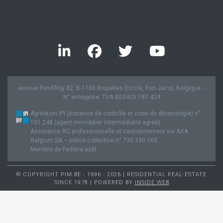
Twitter feed is not available at the moment.
avenue Fond’Roy 82, B-1180 Bruxelles (Uccle, Fort-Jaco), Belgique. -
N° entreprise: TVA BE0425.187.424
Agréation IPI (instance de contrôle et code de déontologie) n°
101.248 (agent immobilier intermédiaire agréé).
Assurance RC professionnelle et cautionnement via AXA
Belgium SA – police collective n° 730.390.160
Membre de Federia asbl
© COPYRIGHT PIM.BE - 1996 - 2026 | RESIDENTIAL REAL-ESTATE
SINCE 1978 | POWERED BY
INSIDE WEB