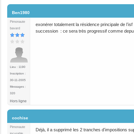
#492
Ben1980
Pimonaute
exonérer totalement la résidence principale de l'isf
bavard
succession : ce sera très progressif comme depu
Lieu : 1190
Inscription :
30-11-2005
Messages :
320
Hors ligne
#493
cochise
Pimonaute
Déjà, il a supprimé les 2 tranches d'impositions s
incurable