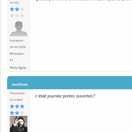
assidu
Inscription :
30-03-2006
Messages :
42
Hors ligne
#484
cochise
Pimonaute
c'était journée portes ouvertes?
incurable