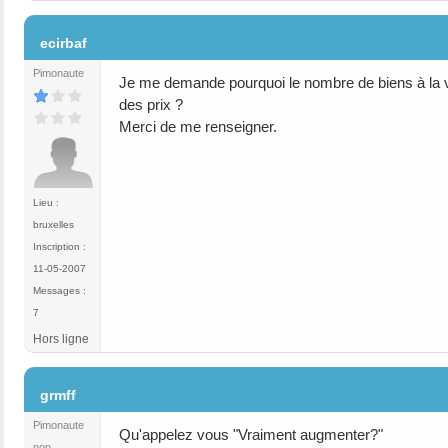
#496
ecirbaf
Pimonaute
Je me demande pourquoi le nombre de biens à la 
des prix ?
Merci de me renseigner.
Lieu :
bruxelles
Inscription :
11-05-2007
Messages :
7
Hors ligne
#497
grmff
Pimonaute
Qu'appelez vous "Vraiment augmenter?"
non