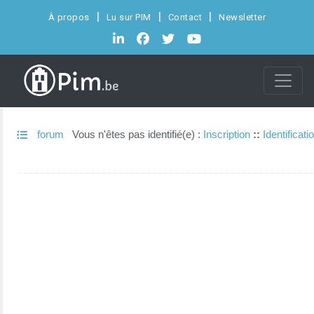
À propos
Lu sur PIM
Contact
Newsletter
forum
Vous n'êtes pas identifié(e) :
Inscription
::
Identificati