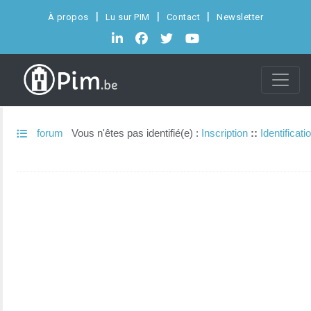
À propos
Lu sur PIM
Contact
Newsletter
forum
Vous n'êtes pas identifié(e) :
Inscription
::
Identificati