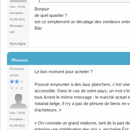
Lieu : Uccle
Bonjour
Inscription :
de quel quartier ?
31-08-2011
est ce simplement un décalage des vendeurs entre 
Messages :
Bàv
146
Hors ligne
#1052
Phoenix
Pimonaute
Le bon moment pour acheter ?
assidu
Pouvoir emprunter à des taux planchers, c’est une 
accessible. Dans le cas de notre pays, un mot s’im
tous livrent le même message : le marché actuel es
notariat belge. Il n’y a pas de pénurie de biens en
d’acheteurs. »
Lieu : Uccle
Inscription :
« On constate un grand réalisme, tant de la part des
31-08-2011
entraîne une stabilisation des prix », enchaîne Éri