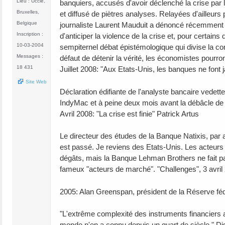
Lieu : Uccle,
banquiers, accusés d'avoir déclenché la crise par
Bruxelles,
et diffusé de piètres analyses. Relayées d'ailleurs
Belgique
journaliste Laurent Mauduit a dénoncé récemment 
Inscription :
d'anticiper la violence de la crise et, pour certains
10-03-2004
sempiternel débat épistémologique qui divise la 
Messages :
défaut de détenir la vérité, les économistes pourron
18 431
Juillet 2008: "Aux Etats-Unis, les banques ne font ja
Site Web
Déclaration édifiante de l'analyste bancaire vedett
IndyMac et à peine deux mois avant la débâcle de 
Avril 2008: "La crise est finie" Patrick Artus
Le directeur des études de la Banque Natixis, par aill
est passé. Je reviens des Etats-Unis. Les acteurs
dégâts, mais la Banque Lehman Brothers ne fait pas 
fameux "acteurs de marché". "Challenges", 3 avril
2005: Alan Greenspan, président de la Réserve fé
"L'extrême complexité des instruments financiers a 
monde n'en a connu depuis un quart de siècle." D