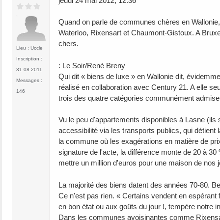
jeudi 24 mai 2012, 12:36
Quand on parle de communes chères en Wallonie, on
Waterloo, Rixensart et Chaumont-Gistoux. A Bruxelles
chers.
Lieu : Uccle
Inscription :
: Le Soir/René Breny
31-08-2011
Qui dit « biens de luxe » en Wallonie dit, évidemme
Messages :
réalisé en collaboration avec Century 21. A elle 
146
trois des quatre catégories communément admises qua
Vu le peu d'appartements disponibles à Lasne (ils
accessibilité via les transports publics, qui déti
la commune où les exagérations en matière de prix d
signature de l'acte, la différence monte de 20 à 
mettre un million d'euros pour une maison de nos j
La majorité des biens datent des années 70-80. B
Ce n'est pas rien. « Certains vendent en espérant fai
en bon état ou aux goûts du jour !, tempère notre in
Dans les communes avoisinantes comme Rixensart, 