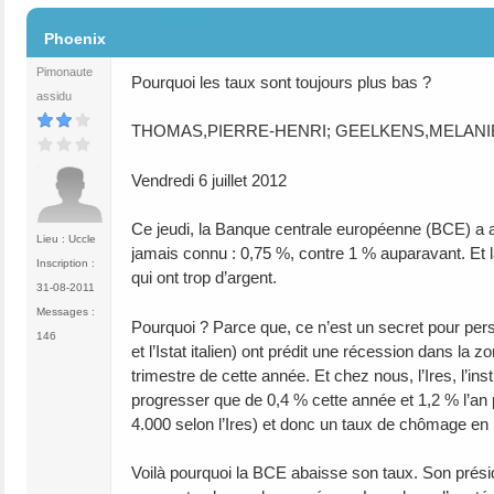
#1053
Phoenix
Pimonaute
Pourquoi les taux sont toujours plus bas ?
assidu
THOMAS,PIERRE-HENRI; GEELKENS,MELANI
Vendredi 6 juillet 2012
Ce jeudi, la Banque centrale européenne (BCE) a ab
Lieu : Uccle
jamais connu : 0,75 %, contre 1 % auparavant. Et l
Inscription :
qui ont trop d’argent.
31-08-2011
Messages :
Pourquoi ? Parce que, ce n’est un secret pour perso
146
et l’Istat italien) ont prédit une récession dans la
trimestre de cette année. Et chez nous, l’Ires, l’in
progresser que de 0,4 % cette année et 1,2 % l’a
4.000 selon l’Ires) et donc un taux de chômage en h
Voilà pourquoi la BCE abaisse son taux. Son présid