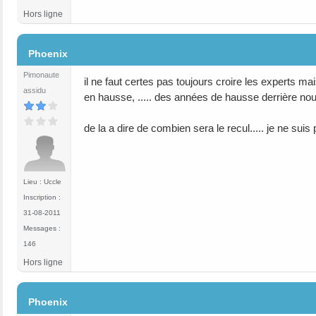
Hors ligne
#1045
Phoenix
Pimonaute
il ne faut certes pas toujours croire les experts ma
assidu
en hausse, ..... des années de hausse derrière nou
de la a dire de combien sera le recul..... je ne s
Lieu : Uccle
Inscription :
31-08-2011
Messages :
146
Hors ligne
#1046
Phoenix