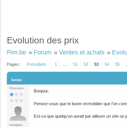
Evolution des prix
Pim.be
»
Forum
»
Ventes et achats
»
Evolu
Pages :
Précédent
1
…
51
52
53
54
55
#1
lucas
Pimonaute
Bonjour,
Pensez-vous que le boom immobilier que l'on con
Est-ce que quelqu'un aurait par ailleurs un site où 
Inscription :