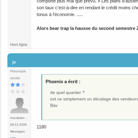
comporte plus mal que prévu. » Les plans d’austéri
son taux c’est-à-dire en rendant le crédit moins c
tonus à l’économie. .....
Alors bear trap la hausse du second semestre 
Hors ligne
#1054
jc
Pimonaute
assidu
Phoenix a écrit :
de quel quartier ?
est ce simplement un décalage des vendeurs 
Bàv
Inscription :
09-12-2006
1180
Messages :