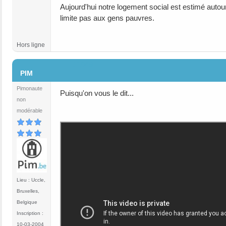
Aujourd'hui notre logement social est estimé autour
limite pas aux gens pauvres.
Hors ligne
#1049
PIM
Pimonaute
Puisqu'on vous le dit...
non
modérable
Lieu : Uccle,
Bruxelles,
Belgique
Inscription :
10-03-2004