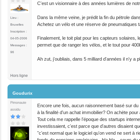
C'est un visionnaire à des années lumières de notr
Dans la même veine, je prédit la fin du pétrole dans
Lieu :
Achetez un vélo et une réserve de pneumatiques ta
Bruxelles
Inscription :
Finalement, le toit plat pour les capteurs solaires, 
04-05-2006
permet que de ranger les vélos, et le tout pour 400k€
Messages :
96
Ah zut, j'oubliais, dans 5 milliard d'années il n'y a 
Hors ligne
#167
Goudurix
Pimonaute
Encore une fois, aucun raisonnement basé sur du soli
assidu
à la finalité d'un achat immobilier? On achète pour
Tout cela me rappelle l'époque des startups interne
investissaient, c'est parce que d'autres disaient q
"c'est normal que le logiciel qu'on vend ne sert à r
fonds de pensions américains...bla bla... cours du pé