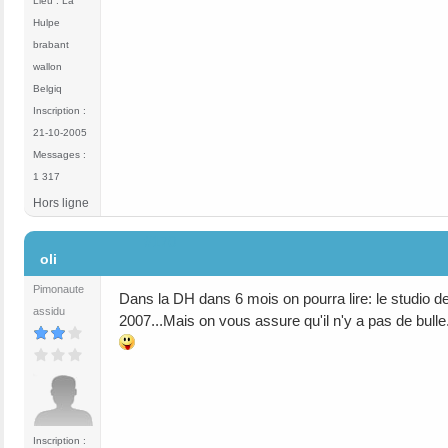
Lieu : La
Hulpe
brabant
wallon
Belgiq
Inscription :
21-10-2005
Messages :
1 317
Hors ligne
#170
oli
Pimonaute
Dans la DH dans 6 mois on pourra lire: le studio 
assidu
2007...Mais on vous assure qu'il n'y a pas de bul
Inscription :