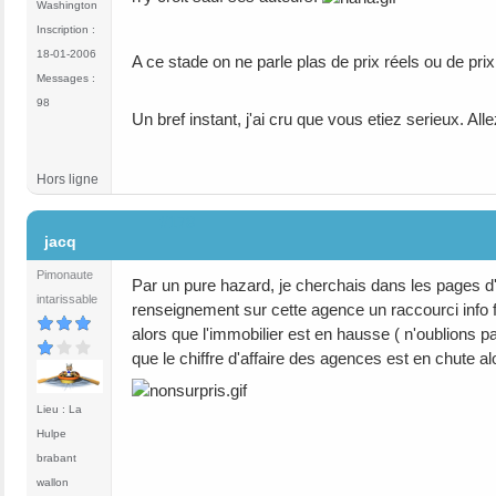
Washington
Inscription :
18-01-2006
A ce stade on ne parle plas de prix réels ou de pri
Messages :
98
Un bref instant, j'ai cru que vous etiez serieux. Alle
Hors ligne
#178
jacq
Pimonaute
Par un pure hazard, je cherchais dans les pages d'o
intarissable
renseignement sur cette agence un raccourci info f
alors que l'immobilier est en hausse ( n'oublions 
que le chiffre d'affaire des agences est en chute a
Lieu : La
Hulpe
brabant
wallon