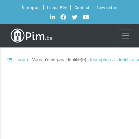
À propos
Lu sur PIM
Contact
Newsletter
forum
Vous n'êtes pas identifié(e) :
Inscription
::
Identificati