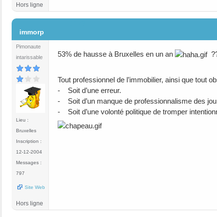
Hors ligne
#173
immorp
Pimonaute
53% de hausse à Bruxelles en un an
?
intarissable
Tout professionnel de l’immobilier, ainsi que tout obs
- Soit d’une erreur.
- Soit d’un manque de professionnalisme des journa
- Soit d’une volonté politique de tromper intention
Lieu :
Bruxelles
Inscription :
12-12-2004
Messages :
797
Site Web
Hors ligne