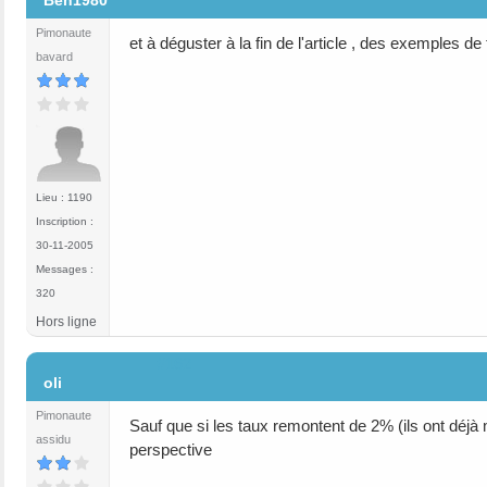
Ben1980
Pimonaute
et à déguster à la fin de l'article , des exemples de 
bavard
Lieu : 1190
Inscription :
30-11-2005
Messages :
320
Hors ligne
#162
oli
Pimonaute
Sauf que si les taux remontent de 2% (ils ont déj
assidu
perspective