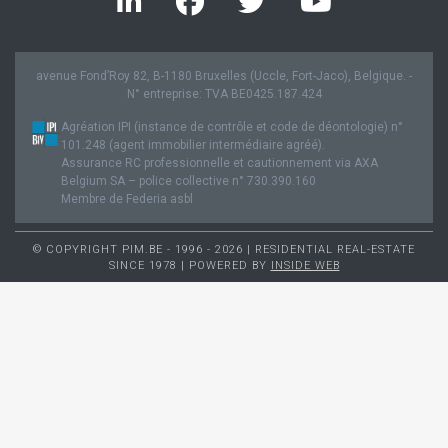
avenue Fond’Roy 82, B-1180 Bruxelles (Uccle, Fort-Jaco), Belgique. -
N° entreprise: TVA BE0425.187.424
Agréation IPI (instance de contrôle et code de déontologie) n°
101.248 (agent immobilier intermédiaire agréé).
Assurance RC professionnelle et cautionnement via AXA
Belgium SA – police collective n° 730.390.160
Membre de Federia asbl
© COPYRIGHT PIM.BE - 1996 - 2026 | RESIDENTIAL REAL-ESTATE
SINCE 1978 | POWERED BY
INSIDE WEB