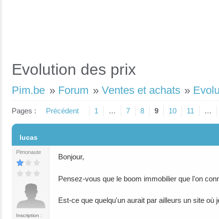
Evolution des prix
Pim.be
»
Forum
»
Ventes et achats
»
Evolu
Pages :
Précédent
1
…
7
8
9
10
11
…
#1
lucas
Pimonaute
Bonjour,
Pensez-vous que le boom immobilier que l'on con
Est-ce que quelqu'un aurait par ailleurs un site où 
Inscription :