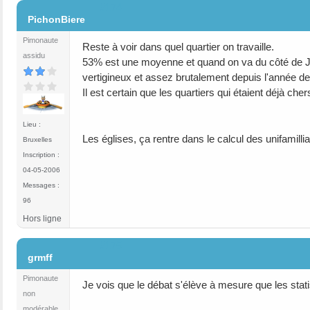
#174
PichonBiere
Pimonaute
Reste à voir dans quel quartier on travaille.
assidu
53% est une moyenne et quand on va du côté de Jet
vertigineux et assez brutalement depuis l'année de
Il est certain que les quartiers qui étaient déjà ch
Lieu :
Les églises, ça rentre dans le calcul des unifamillia
Bruxelles
Inscription :
04-05-2006
Messages :
96
Hors ligne
#175
grmff
Pimonaute
Je vois que le débat s'élève à mesure que les stat
non
modérable