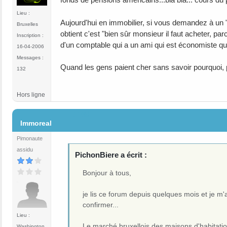
Lieu :
Aujourd'hui en immobilier, si vous demandez à un "sp
Bruxelles
obtient c'est "bien sûr monsieur il faut acheter, p
Inscription :
d'un comptable qui a un ami qui est économiste qui a
16-04-2006
Messages :
Quand les gens paient cher sans savoir pourquoi, p
132
Hors ligne
#168
Immoreal
Pimonaute
assidu
PichonBiere a écrit :
Bonjour à tous,
je lis ce forum depuis quelques mois et je m
confirmer...
Lieu :
Le marché bruxellois des maisons d'habitatio
Washington