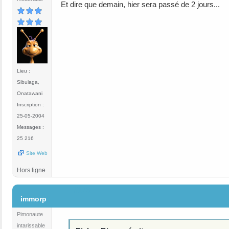
Et dire que demain, hier sera passé de 2 jours...
Lieu :
Sibulaga,
Onatawani
Inscription :
25-05-2004
Messages :
25 216
Site Web
Hors ligne
#176
immorp
Pimonaute
intarissable