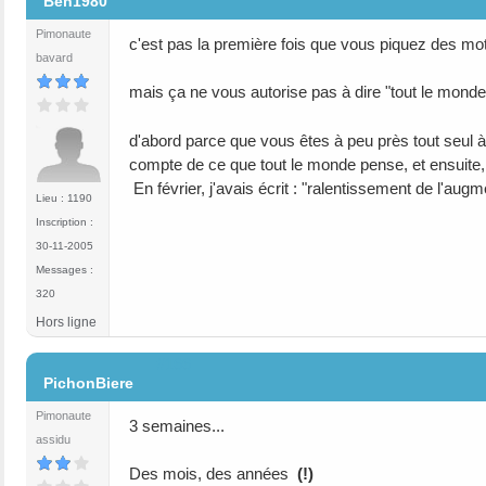
Ben1980
Pimonaute
c'est pas la première fois que vous piquez des mots
bavard
mais ça ne vous autorise pas à dire "tout le mond
d'abord parce que vous êtes à peu près tout seul à
compte de ce que tout le monde pense, et ensuite, ce
En février, j'avais écrit : "ralentissement de l'augme
Lieu : 1190
Inscription :
30-11-2005
Messages :
320
Hors ligne
#166
PichonBiere
Pimonaute
3 semaines...
assidu
Des mois, des années
(!)