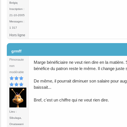
Belgiq
Inscription :
21-10-2005
Messages :
1 317
Hors ligne
#179
grmff
Pimonaute
Marge bénéficiaire ne veut rien dire en la matière. S
non
bénéfice du patron reste le même. Il change juste s
modérable
De même, il pourrait diminuer son salaire pour au
baissait...
Bref, c'est un chiffre qui ne veut rien dire.
Lieu :
Sibulaga,
Onatawani