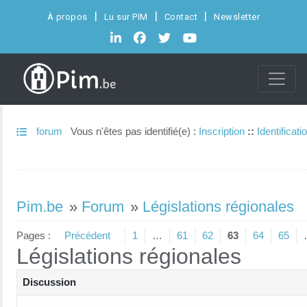
À propos
Lu sur PIM
Contact
Newsletter
forum
Vous n'êtes pas identifié(e) :
Inscription
::
Identificati
Pim.be
»
Forum
»
Législations régionales
Pages :
Précédent
1
…
61
62
63
64
65
Législations régionales
Discussion