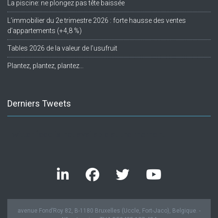
La piscine: ne plongez pas tête baissée
L’immobilier du 2e trimestre 2026 : forte hausse des ventes
d’appartements (+4,8 %)
Tables 2026 de la valeur de l’usufruit
Plantez, plantez, plantez…
Derniers Tweets
Twitter feed is not available at the moment.
avenue Fond’Roy 82, B-1180 Bruxelles (Uccle, Fort-Jaco), Belgique. -