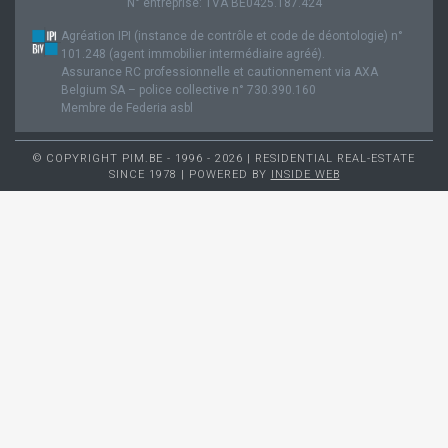
N° entreprise: TVA BE0425.187.424
Agréation IPI (instance de contrôle et code de déontologie) n°
101.248 (agent immobilier intermédiaire agréé).
Assurance RC professionnelle et cautionnement via AXA
Belgium SA – police collective n° 730.390.160
Membre de Federia asbl
© COPYRIGHT PIM.BE - 1996 - 2026 | RESIDENTIAL REAL-ESTATE
SINCE 1978 | POWERED BY
INSIDE WEB