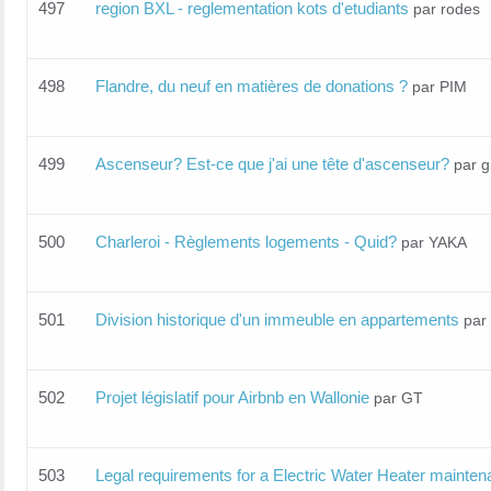
497
region BXL - reglementation kots d'etudiants
par rodes
498
Flandre, du neuf en matières de donations ?
par PIM
499
Ascenseur? Est-ce que j'ai une tête d'ascenseur?
par g
500
Charleroi - Règlements logements - Quid?
par YAKA
501
Division historique d'un immeuble en appartements
par 
502
Projet législatif pour Airbnb en Wallonie
par GT
503
Legal requirements for a Electric Water Heater mainte