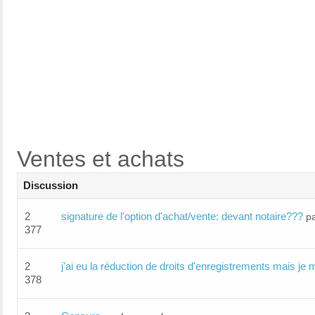
Ventes et achats
Discussion
2
signature de l'option d'achat/vente: devant notaire???
p
377
2
j'ai eu la réduction de droits d'enregistrements mais je m
378