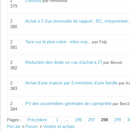
2
Censure
par Immoreal
379
2
Achat à 2 d'un immeuble de rapport : RC, mitoyenneté..
380
2
Taxe sur la plus-value - infos svp...
par Fidji
381
2
Réduction des droits en cas d'achat à 2?
par Benoit
382
2
Achat d'une maison par 3 membres d'une famille
par fr
383
2
PV des assemblées générales de copropriété
par Ben1
384
Pages :
Précédent
1
…
296
297
298
299
3
Pim.be
»
Forum
»
Ventes et achats