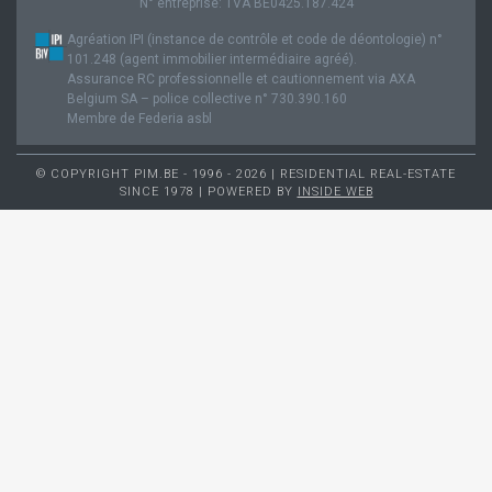
N° entreprise: TVA BE0425.187.424
Agréation IPI (instance de contrôle et code de déontologie) n°
101.248 (agent immobilier intermédiaire agréé).
Assurance RC professionnelle et cautionnement via AXA
Belgium SA – police collective n° 730.390.160
Membre de Federia asbl
© COPYRIGHT PIM.BE - 1996 - 2026 | RESIDENTIAL REAL-ESTATE
SINCE 1978 | POWERED BY
INSIDE WEB