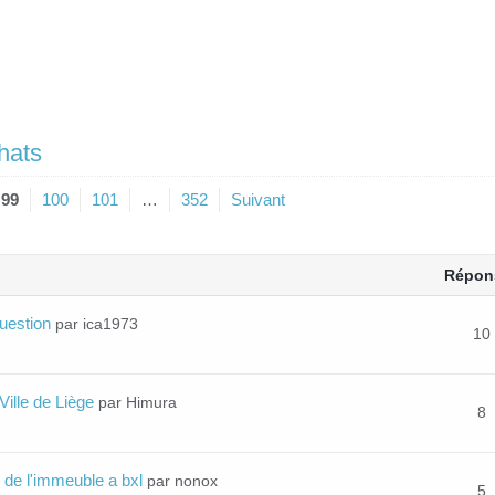
hats
99
100
101
…
352
Suivant
Répon
uestion
par ica1973
10
 Ville de Liège
par Himura
8
e de l'immeuble a bxl
par nonox
5