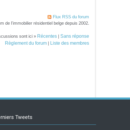
Flux RSS du forum
um de l'immobilier résidentiel belge depuis 2002.
Récentes
Sans réponse
scussions sont ici »
|
Règlement du forum
Liste des membres
|
rniers Tweets