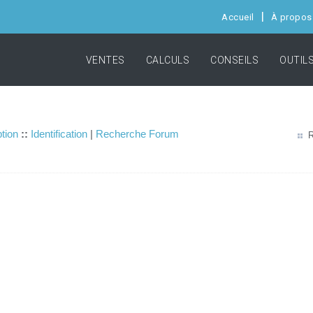
Accueil
À propos
VENTES
CALCULS
CONSEILS
OUTIL
ption
::
Identification
|
Recherche Forum
R