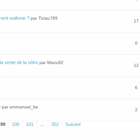
ment wallonie ?
par Tictac789
17
0
a vente de la nôtre
par Manu82
12
6
e
par emmanuel_be
2
99
100
101
…
352
Suivant