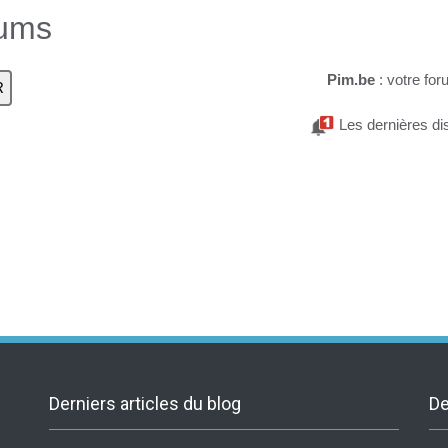
rums
Pim.be
: votre for
Les dernières di
Derniers articles du blog
De