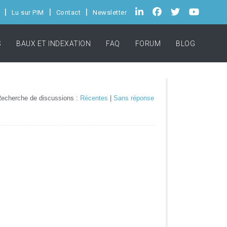
Lu sur PIM
Contact
Newsletter
S
BAUX ET INDEXATION
FAQ
FORUM
BLOG
echerche de discussions :
Récentes
|
Sans réponse