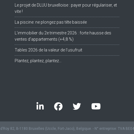
Le projet de DLUU bruxelloise : payer pour régulariser, et
Tw
vite !
La piscine: ne plongez pas tête baissée
L’immobilier du 2e trimestre 2026 : forte hausse des
ventes d’appartements (+4,8 %)
Tables 2026 de la valeur de l’usufruit
Plantez, plantez, plantez…
’Roy 82, B-1180 Bruxelles (Uccle, Fort-Jaco), Belgique. - N° entreprise: TVA BE