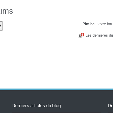
rums
Pim.be
: votre for
Les dernières di
Derniers articles du blog
De