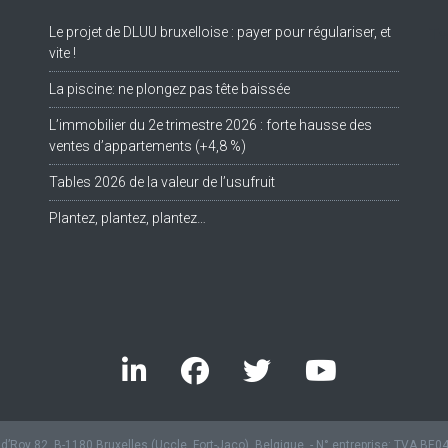
Le projet de DLUU bruxelloise : payer pour régulariser, et
Tw
vite !
La piscine: ne plongez pas tête baissée
L’immobilier du 2e trimestre 2026 : forte hausse des
ventes d’appartements (+4,8 %)
Tables 2026 de la valeur de l’usufruit
Plantez, plantez, plantez…
’Roy 82, B-1180 Bruxelles (Uccle, Fort-Jaco), Belgique. - N° entreprise: TVA BE