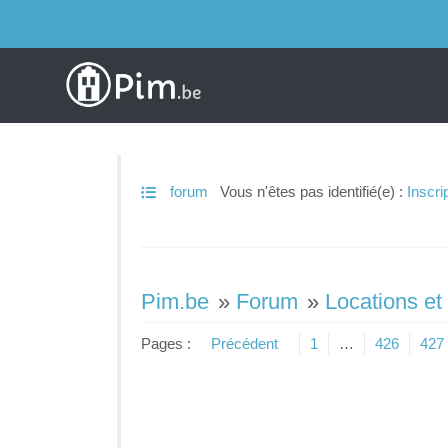
forum
Vous n'êtes pas identifié(e) :
Inscri
Pim.be
»
Forum
»
Locations et
Pages :
Précédent
1
…
426
427