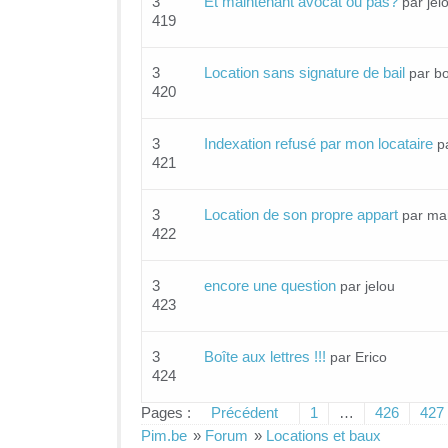
3
Et maintenant avocat ou pas?
par jel
419
3
Location sans signature de bail
par b
420
3
Indexation refusé par mon locataire
p
421
3
Location de son propre appart
par ma
422
3
encore une question
par jelou
423
3
Boîte aux lettres !!!
par Erico
424
Pages :
Précédent
1
…
426
427
Pim.be
»
Forum
»
Locations et baux