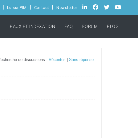
Lu sur PIM
Contact
Newsletter
S
BAUX ET INDEXATION
FAQ
FORUM
BLOG
echerche de discussions :
Récentes
|
Sans réponse