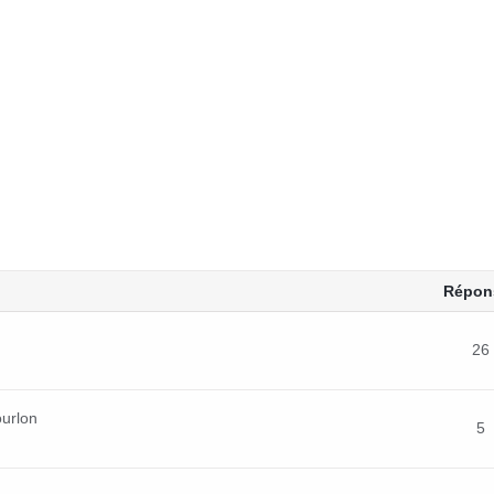
Répon
26
urlon
5