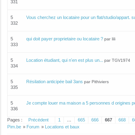
331
5
Vous cherchez un locataire pour un flat/studio/appart. s
332
5
qui doit payer proprietaire ou locataire ?
par lili
333
5
Location étudiant, qui n'en est plus un...
par TGV1974
334
5
Résilation anticipée bail 3ans
par Pithiviers
335
5
Je compte louer ma maison a 5 personnes d origines po
336
Pages :
Précédent
1
…
665
666
667
668
6
Pim.be
»
Forum
»
Locations et baux