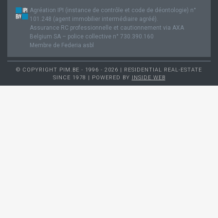
Agréation IPI (instance de contrôle et code de déontologie) n°
101.248 (agent immobilier intermédiaire agréé).
Assurance RC professionnelle et cautionnement via AXA
Belgium SA – police collective n° 730.390.160
Membre de Federia asbl
© COPYRIGHT PIM.BE - 1996 - 2026 | RESIDENTIAL REAL-ESTATE
SINCE 1978 | POWERED BY
INSIDE WEB