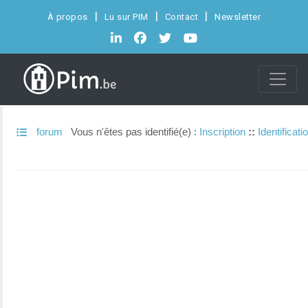
À propos
Lu sur PIM
Contact
Newsletter
forum
Vous n'êtes pas identifié(e) :
Inscription
::
Identificati