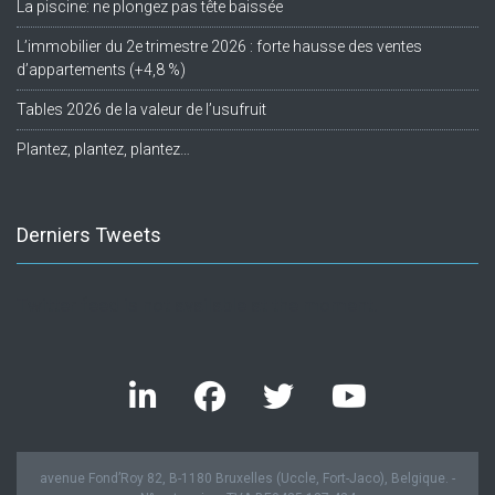
La piscine: ne plongez pas tête baissée
L’immobilier du 2e trimestre 2026 : forte hausse des ventes
d’appartements (+4,8 %)
Tables 2026 de la valeur de l’usufruit
Plantez, plantez, plantez…
Derniers Tweets
Twitter feed is not available at the moment.
avenue Fond’Roy 82, B-1180 Bruxelles (Uccle, Fort-Jaco), Belgique. -