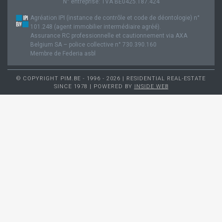
N° entreprise: TVA BE0425.187.424
Agréation IPI (instance de contrôle et code de déontologie) n°
101.248 (agent immobilier intermédiaire agréé).
Assurance RC professionnelle et cautionnement via AXA
Belgium SA – police collective n° 730.390.160
Membre de Federia asbl
© COPYRIGHT PIM.BE - 1996 - 2026 | RESIDENTIAL REAL-ESTATE
SINCE 1978 | POWERED BY
INSIDE WEB