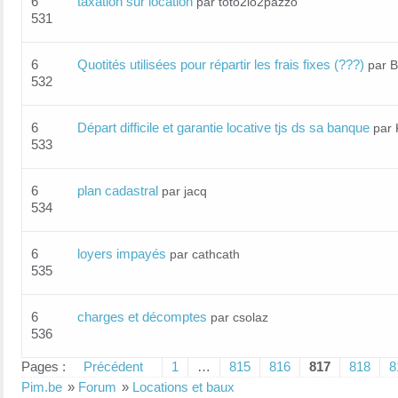
6
taxation sur location
par toto2lo2pazzo
531
6
Quotités utilisées pour répartir les frais fixes (???)
par 
532
6
Départ difficile et garantie locative tjs ds sa banque
par 
533
6
plan cadastral
par jacq
534
6
loyers impayés
par cathcath
535
6
charges et décomptes
par csolaz
536
Pages :
Précédent
1
…
815
816
817
818
8
Pim.be
»
Forum
»
Locations et baux