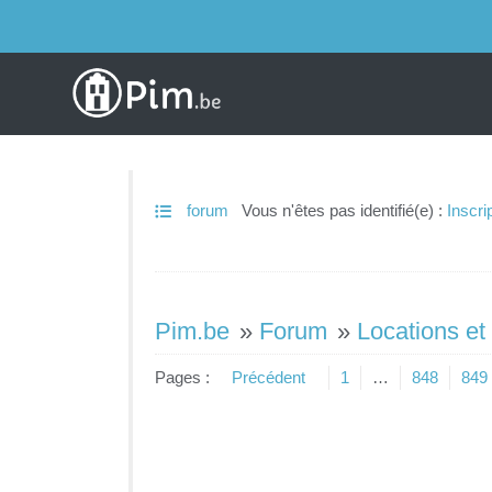
forum
Vous n'êtes pas identifié(e) :
Inscri
Pim.be
»
Forum
»
Locations et
Pages :
Précédent
1
…
848
849