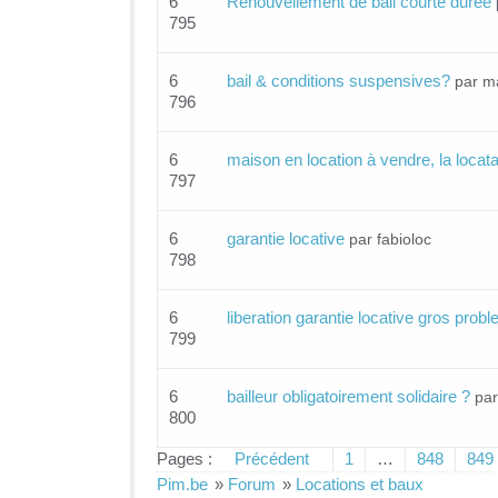
6
Renouvellement de bail courte durée
795
6
bail & conditions suspensives?
par m
796
6
maison en location à vendre, la locatai
797
6
garantie locative
par fabioloc
798
6
liberation garantie locative gros prob
799
6
bailleur obligatoirement solidaire ?
pa
800
Pages :
Précédent
1
…
848
849
Pim.be
»
Forum
»
Locations et baux