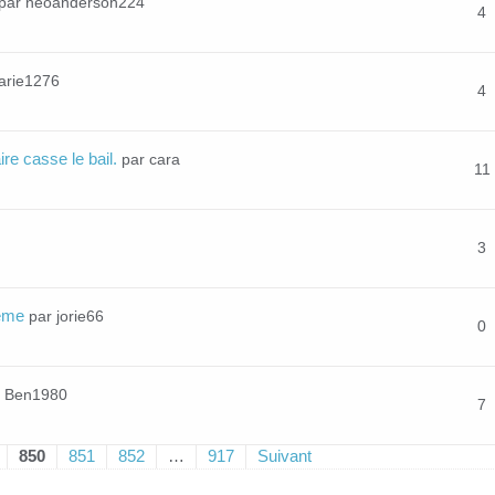
par neoanderson224
4
arie1276
4
re casse le bail.
par cara
11
3
leme
par jorie66
0
r Ben1980
7
850
851
852
…
917
Suivant