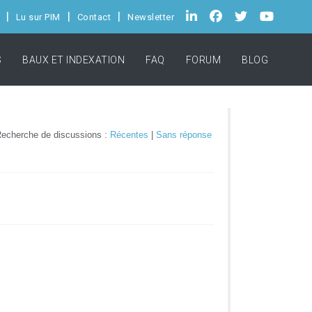
Lu sur PIM
Contact
Newsletter
S
BAUX ET INDEXATION
FAQ
FORUM
BLOG
echerche de discussions :
Récentes
|
Sans réponse