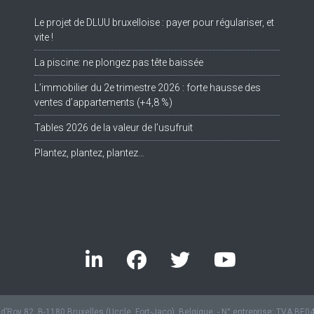
Le projet de DLUU bruxelloise : payer pour régulariser, et
Tw
vite !
La piscine: ne plongez pas tête baissée
L’immobilier du 2e trimestre 2026 : forte hausse des
ventes d’appartements (+4,8 %)
Tables 2026 de la valeur de l’usufruit
Plantez, plantez, plantez…
’Roy 82, B-1180 Bruxelles (Uccle, Fort-Jaco), Belgique. - N° entreprise: TVA BE