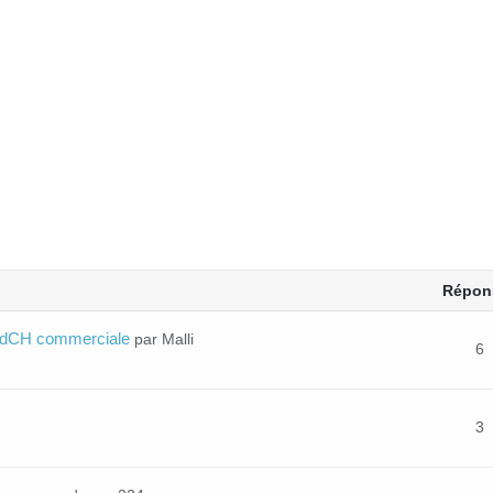
Répon
 RdCH commerciale
par Malli
6
3