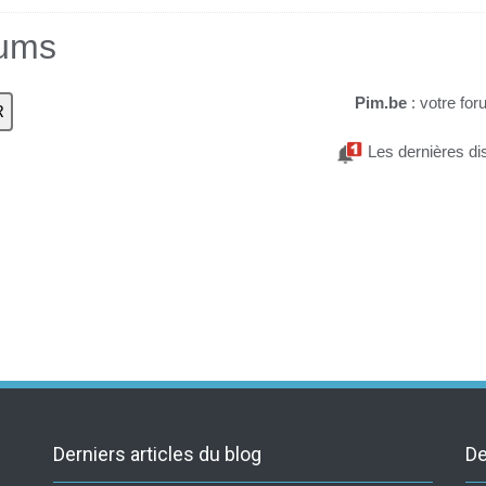
rums
Pim.be
: votre for
Les dernières di
Derniers articles du blog
De