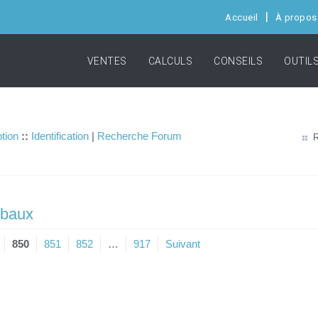
Accueil
À propos
VENTES
CALCULS
CONSEILS
OUTIL
ption
::
Identification
|
Recherche Forum
R
 baux
850
851
852
…
917
Suivant