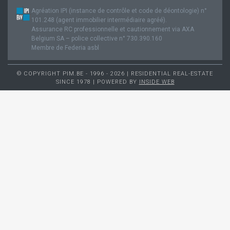
Agréation IPI (instance de contrôle et code de déontologie) n°
101.248 (agent immobilier intermédiaire agréé).
Assurance RC professionnelle et cautionnement via AXA
Belgium SA – police collective n° 730.390.160
Membre de Federia asbl
© COPYRIGHT PIM.BE - 1996 - 2026 | RESIDENTIAL REAL-ESTATE
SINCE 1978 | POWERED BY
INSIDE WEB