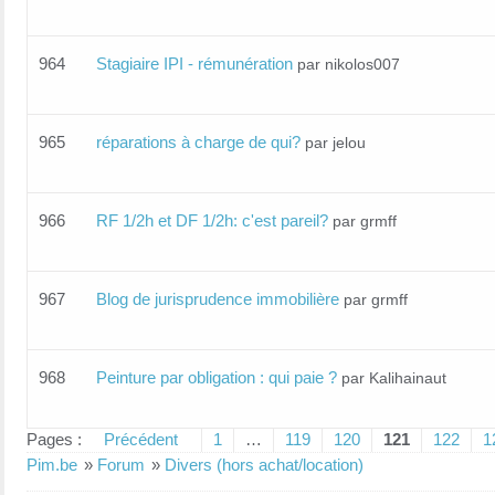
964
Stagiaire IPI - rémunération
par nikolos007
965
réparations à charge de qui?
par jelou
966
RF 1/2h et DF 1/2h: c'est pareil?
par grmff
967
Blog de jurisprudence immobilière
par grmff
968
Peinture par obligation : qui paie ?
par Kalihainaut
Pages :
Précédent
1
…
119
120
121
122
1
Pim.be
»
Forum
»
Divers (hors achat/location)