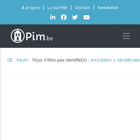
À propos
Lu sur PIM
Contact
Newsletter
forum
Vous n'êtes pas identifié(e) :
Inscription
::
Identificati