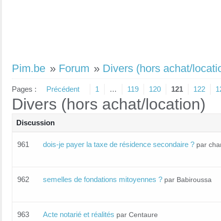
Pim.be
»
Forum
»
Divers (hors achat/locati
Pages :
Précédent
1
…
119
120
121
122
1
Divers (hors achat/location)
Discussion
961
dois-je payer la taxe de résidence secondaire ?
par char
962
semelles de fondations mitoyennes ?
par Babiroussa
963
Acte notarié et réalités
par Centaure