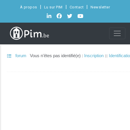
À propos
Lu sur PIM
Contact
Newsletter
forum
Vous n'êtes pas identifié(e) :
Inscription
::
Identificati