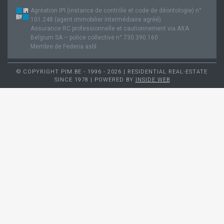
Agréation IPI (instance de contrôle et code de déontologie) n°
101.248 (agent immobilier intermédiaire agréé).
Assurance RC professionnelle et cautionnement via AXA
Belgium SA – police collective n° 730.390.160
Membre de Federia asbl
© COPYRIGHT PIM.BE - 1996 - 2026 | RESIDENTIAL REAL-ESTATE
SINCE 1978 | POWERED BY
INSIDE WEB