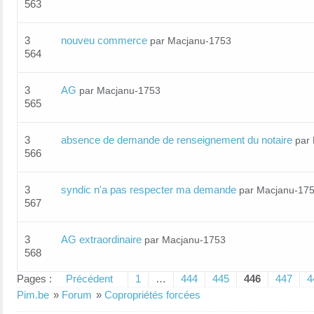
563
3
nouveu commerce
par Macjanu-1753
564
3
AG
par Macjanu-1753
565
3
absence de demande de renseignement du notaire
par
566
3
syndic n'a pas respecter ma demande
par Macjanu-17
567
3
AG extraordinaire
par Macjanu-1753
568
Pages :
Précédent
1
…
444
445
446
447
4
Pim.be
»
Forum
»
Copropriétés forcées