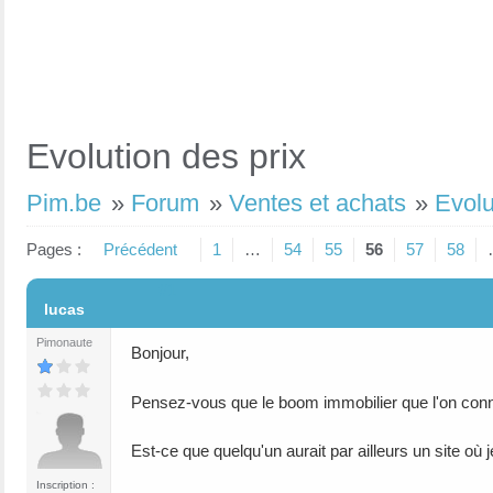
Evolution des prix
Pim.be
»
Forum
»
Ventes et achats
»
Evolu
Pages :
Précédent
1
…
54
55
56
57
58
#1
lucas
Pimonaute
Bonjour,
Pensez-vous que le boom immobilier que l'on con
Est-ce que quelqu'un aurait par ailleurs un site où 
Inscription :