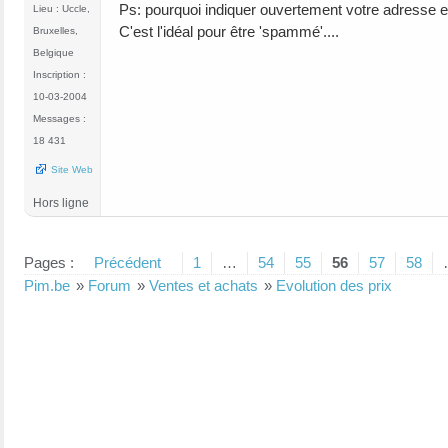
Ps: pourquoi indiquer ouvertement votre adresse e
Lieu : Uccle,
C'est l'idéal pour être 'spammé'....
Bruxelles,
Belgique
Inscription :
10-03-2004
Messages :
18 431
Site Web
Hors ligne
Pages :
Précédent
1
…
54
55
56
57
58
Pim.be
»
Forum
»
Ventes et achats
»
Evolution des prix