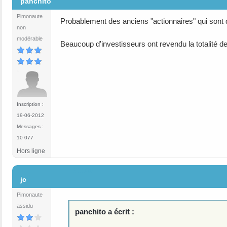
panchito
Pimonaute
Probablement des anciens "actionnaires" qui sont d
non
modérable
Beaucoup d'investisseurs ont revendu la totalité de 
Inscription :
19-06-2012
Messages :
10 077
Hors ligne
#1108
jc
Pimonaute
assidu
panchito a écrit :