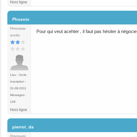
Hors ligne
#1117
Phoenix
Pimonaute
Pour qui veut acehter , il faut pas hésiter à négocie
assidu
Lieu : Uccle
Inscription :
31-08-2011
Messages :
146
Hors ligne
#1118
pierrot_da
Pimonaute