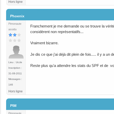
Hors ligne
#1102
Phoenix
Pimonaute
Franchement je me demande ou se trouve la vérité lo
assidu
considèrent non représentatifs...
Vraiment bizarre.
Je dis ce que j'ai déjà dit plein de fois..... il y a u
Lieu : Uccle
Reste plus qu'a attendre les stats du SPF et de vo
Inscription :
31-08-2011
Messages :
146
Hors ligne
#1103
PIM
Pimonaute