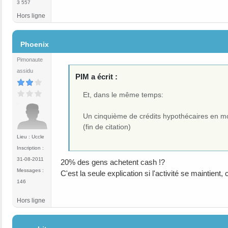
3 557
Hors ligne
#1106
Phoenix
Pimonaute
assidu
PIM a écrit :
Et, dans le même temps:
Un cinquième de crédits hypothécaires en m
(fin de citation)
Lieu : Uccle
Inscription :
31-08-2011
20% des gens achetent cash !?
Messages :
C'est la seule explication si l'activité se maintient,
146
Hors ligne
#1107