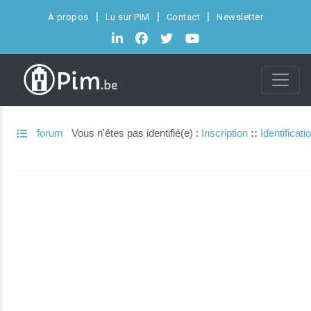
À propos
Lu sur PIM
Contact
Newsletter
forum
Vous n'êtes pas identifié(e) :
Inscription
::
Identificati