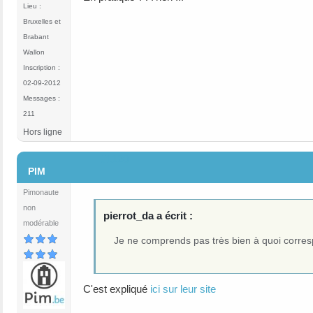
Lieu :
Bruxelles et
Brabant
Wallon
Inscription :
02-09-2012
Messages :
211
Hors ligne
#1120
PIM
Pimonaute
non
pierrot_da a écrit :
modérable
Je ne comprends pas très bien à quoi corres
C'est expliqué
ici sur leur site