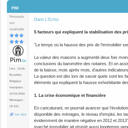
#1112
PIM
Pimonaute
Dans L'Echo:
non
modérable
5 facteurs qui expliquent la stabilisation des pr
"Le temps où la hausse des prix de l’immobilier sem
La valeur des maisons a augmenté deux fois moins 
conclusions du baromètre des notaires. Et on assis
Lieu : Uccle,
de la baisse, mois après mois, d’autres indicateur
Bruxelles,
La question est dès lors de savoir quels sont les fa
Belgique
éléments qui expliquent la hausse exhorbitante de
Inscription :
10-03-2004
1. La crise économique et financière
Messages :
18 431
En caricaturant, on pourrait avancer que l’évoluti
disponible des ménages, le niveau d’emploi, les 
Site Web
évidemment de manière négative en 2012 et 2013"
marché immobilier ait résisté aussi longtemps pen