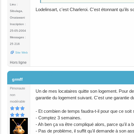
Lieu :
Lodelinsart, c'est Charleroi. C'est étonnant qu'ils
Sibulaga,
Onatawani
Inscription :
25-05-2004
Messages :
25 216
Site Web
Hors ligne
#183
grmff
Pimonaute
Un de mes locataires quitte son logement. Pour des r
non
garantie du logement suivant. C'est une garantie d
modérable
- Et combien de temps faudra-t-il pour que ce soit
- Comptez 3 semaines.
- Ah ben ça va être compliqué alors, parce qu'il a b
- Pas de problème, il suffit qu'il demande à son assi