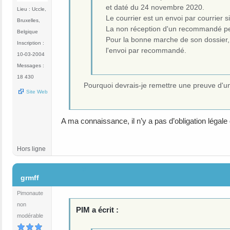
et daté du 24 novembre 2020.
Lieu : Uccle,
Le courrier est un envoi par courrier
Bruxelles,
La non réception d'un recommandé pe
Belgique
Pour la bonne marche de son dossier, 
Inscription :
l'envoi par recommandé.
10-03-2004
Messages :
18 430
Pourquoi devrais-je remettre une preuve d'un
Site Web
A ma connaissance, il n’y a pas d’obligation léga
Hors ligne
#191
grmff
Pimonaute
non
PIM a écrit :
modérable