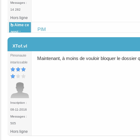
Messages :
14 282
Hors ligne
Aime ce
PIM
post :
#196
XTof.vl
Pimonaute
Maintenant, à moins de vouloir bloquer le dossier
intarissable
Inscription :
08-11-2016
Messages :
505
Hors ligne