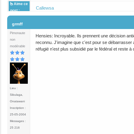
Aime ce
Callewsa
post :
#198
grmff
Pimonaute
Hensies: Incroyable. Ils prennent une décision antic
non
reconnu. J'imagine que c'est pour se débarrasser a
modérable
réfugié n'est plus subsidié par le fédéral et rest
Lieu :
Sibulaga,
Onatawani
Inscription :
25-05-2004
Messages :
25 216