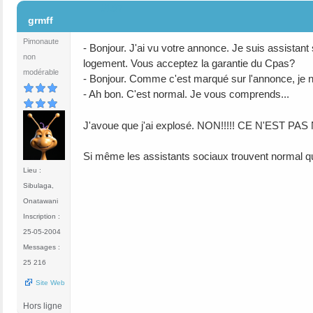
#197
grmff
Pimonaute
- Bonjour. J'ai vu votre annonce. Je suis assistant 
non
logement. Vous acceptez la garantie du Cpas?
modérable
- Bonjour. Comme c'est marqué sur l'annonce, je n
- Ah bon. C'est normal. Je vous comprends...
J'avoue que j'ai explosé. NON!!!!! CE N'EST PA
Si même les assistants sociaux trouvent normal que
Lieu :
Sibulaga,
Onatawani
Inscription :
25-05-2004
Messages :
25 216
Site Web
Hors ligne