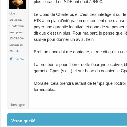
plus le cas. Les SDF ont droit à 940€.
Le Cpas de Charleroi, et c'est très intelligent sur l
Lieu :
RIS à un plan d'intégration qui contient une clause
Sibulaga,
payer une garantie locative, et donc de se passer 
Onatawani
dit que c'est un plus. Pour ma part, je pense que l
Inscription :
suis-je pour donner un avis, hein.
25-05-2004
Messages :
Bref, un candidat me contacte, et me dit qu'il a u
25 216
Site Web
La procédure pour libérer cette épargne locative, 
garantie Cpas (sic...) et sur base du dossier, le C
Moralité, cela prendra autant de temps que l'octroi
formidable...
Hors ligne
#185
Veronique66