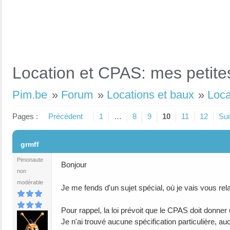
Location et CPAS: mes petites 
Pim.be
»
Forum
»
Locations et baux
»
Loca
Pages :
Précédent
1
…
8
9
10
11
12
Sui
#1
grmff
Pimonaute
Bonjour
non
modérable
Je me fends d'un sujet spécial, où je vais vous r
Pour rappel, la loi prévoit que le CPAS doit donner
Je n'ai trouvé aucune spécification particulière, auc