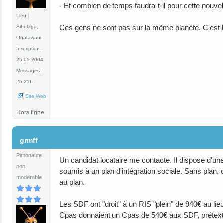
- Et combien de temps faudra-t-il pour cette nouvell
Lieu :
Ces gens ne sont pas sur la même planète. C'est leur
Sibulaga,
Onatawani
Inscription :
25-05-2004
Messages :
25 216
Site Web
Hors ligne
#184
grmff
Pimonaute
Un candidat locataire me contacte. Il dispose d'une
non
soumis à un plan d'intégration sociale. Sans plan,
modérable
au plan.
Les SDF ont "droit" à un RIS "plein" de 940€ au li
Cpas donnaient un Cpas de 540€ aux SDF, prétextant