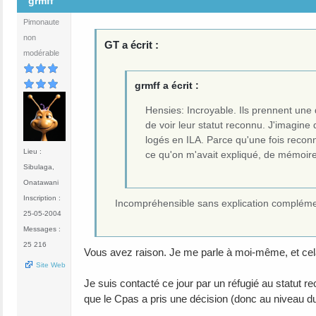
grmff
Pimonaute
non
GT a écrit :
modérable
grmff a écrit :
Hensies: Incroyable. Ils prennent une d
de voir leur statut reconnu. J'imagine
logés en ILA. Parce qu'une fois reconn
Lieu :
ce qu'on m'avait expliqué, de mémoir
Sibulaga,
Onatawani
Inscription :
Incompréhensible sans explication compléme
25-05-2004
Messages :
25 216
Vous avez raison. Je me parle à moi-même, et cel
Site Web
Je suis contacté ce jour par un réfugié au statut
que le Cpas a pris une décision (donc au niveau du 