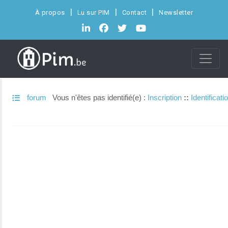
À propos
Lu sur PIM
Contact
Newsletter
forum
Vous n'êtes pas identifié(e) :
Inscription
::
Identificati