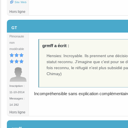
Site Web
Hors ligne
#199
GT
Pimonaute
non
grmff a écrit :
modérable
Hensies: Incroyable. Ils prennent une décision
statut reconnu. J'imagine que c'est pour se 
fois reconnu, le réfugié n'est plus subsidié 
Chimay)
Inscription :
11-10-2014
Incompréhensible sans explication complémentair
Messages :
14 282
Hors ligne
#200