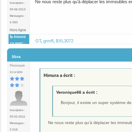
Ne nous reste plus qu'à déplacer les immeubles 
Inscription :
05-06-2013
Messages :
4 093
Hors ligne
Aiment
GT
,
grmff
,
BXL3072
ce post :
#187
libra
Pimonaute
incurable
Himura a écrit :
Veronique66 a écrit :
Bonjour, il existe un super système de
Inscription :
05-02-2011
Ne nous reste plus qu'à déplacer les immeu
Messages :
3 018