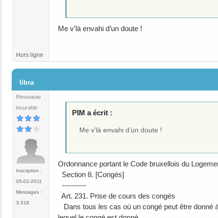
Me v’là envahi d’un doute !
Hors ligne
#194
libra
Pimonaute
incurable
PIM a écrit :
Me v’là envahi d’un doute !
Ordonnance portant le Code bruxellois du Logeme
Inscription :
Section 8. [Congés]
05-02-2011
----------
Messages :
Art. 231. Prise de cours des congés
3 018
Dans tous les cas où un congé peut être donné à t
lequel le congé est donné.