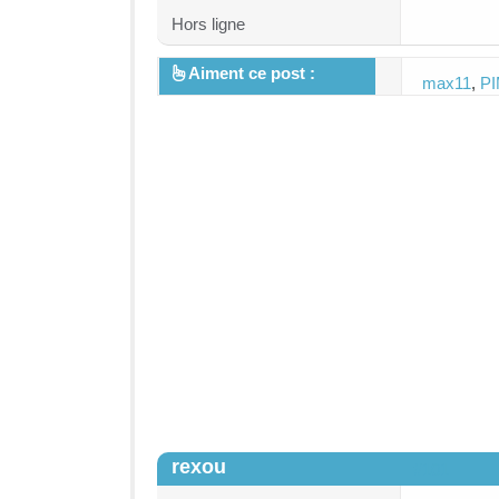
Hors ligne
Aiment ce post :
max11
,
P
rexou
#101