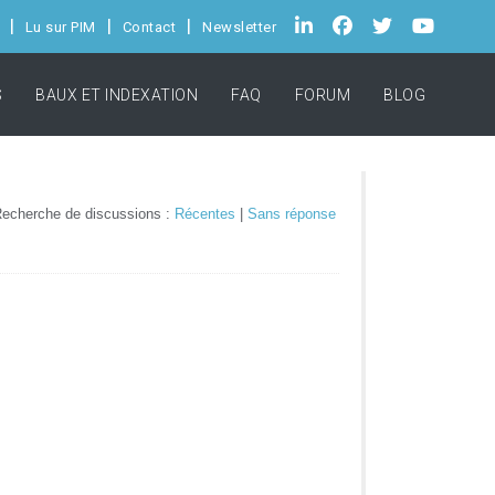
Lu sur PIM
Contact
Newsletter
S
BAUX ET INDEXATION
FAQ
FORUM
BLOG
echerche de discussions :
Récentes
|
Sans réponse