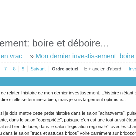
ement: boire et déboire...
en vrac...
»
Mon dernier investissement: boire 
7
8
9
Suivant
Ordre actuel
: le + ancien d'abord
Inv
 de relater l'histoire de mon dernier investissement. L'histoire n'étant p
ire si elle se terminera bien, mais je suis largement optimiste...
si je dois mettre cette petite histoire dans le salon "achat/vente", puisq
nte, dans le salon "copropriété", puisque c'en est une tout aussi étour
final est bien de louer, dans le salon "législation régionale", avecles c
ou dans le salon "trucs et astuces bricos" voire carrément sur bricozon