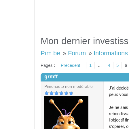
Mon dernier investiss
Pim.be
»
Forum
»
Informations 
Pages :
Précédent
1
…
4
5
6
grmff
#1
Pimonaute non modérable
J'ai décidé
peux vous d
Je ne sais 
rebondissa
l'objectif 
s'opérer, 