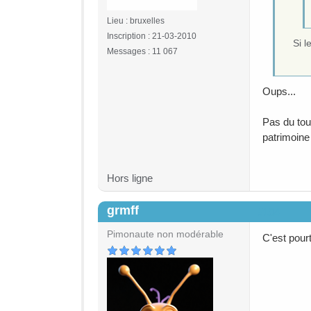
Lieu : bruxelles
Inscription : 21-03-2010
Si l
Messages : 11 067
Oups...
Pas du tout
patrimoine
Hors ligne
grmff
#104
Pimonaute non modérable
C'est pourt