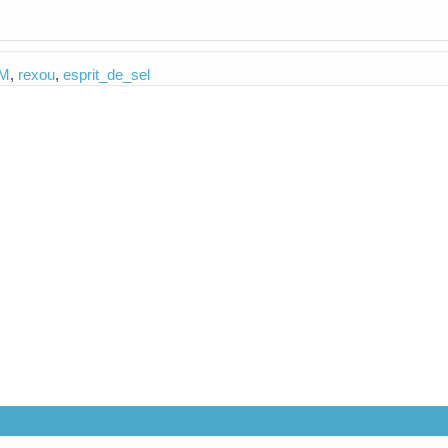
IM
,
rexou
,
esprit_de_sel