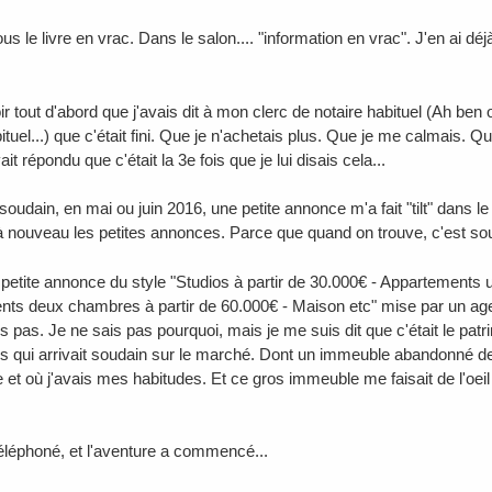
ous le livre en vrac. Dans le salon.... "information en vrac". J'en ai déj
oir tout d'abord que j'avais dit à mon clerc de notaire habituel (Ah ben o
ituel...) que c'était fini. Que je n'achetais plus. Que je me calmais. Que 
vait répondu que c'était la 3e fois que je lui disais cela...
 soudain, en mai ou juin 2016, une petite annonce m'a fait "tilt" dans l
à nouveau les petites annonces. Parce que quand on trouve, c'est souv
petite annonce du style "Studios à partir de 30.000€ - Appartements 
ts deux chambres à partir de 60.000€ - Maison etc" mise par un agen
 pas. Je ne sais pas pourquoi, mais je me suis dit que c'était le patri
s qui arrivait soudain sur le marché. Dont un immeuble abandonné dep
re et où j'avais mes habitudes. Et ce gros immeuble me faisait de l'oei
téléphoné, et l'aventure a commencé...