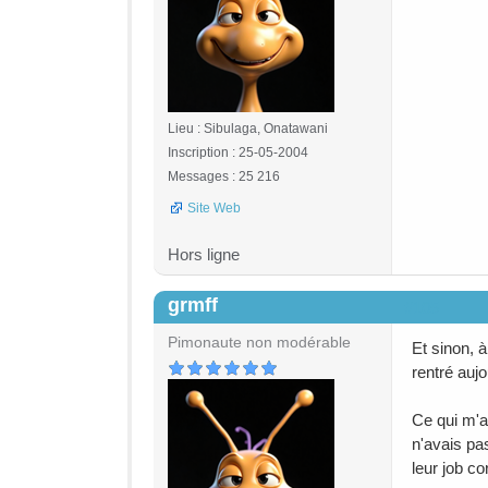
Lieu : Sibulaga, Onatawani
Inscription : 25-05-2004
Messages : 25 216
Site Web
Hors ligne
grmff
#105
Pimonaute non modérable
Et sinon, à
rentré auj
Ce qui m'a
n'avais pa
leur job c