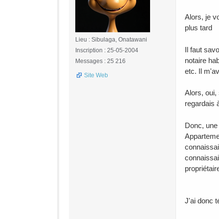
Alors, je v
plus tard
Lieu : Sibulaga, Onatawani
Il faut sav
Inscription : 25-05-2004
notaire hab
Messages : 25 216
etc. Il m'a
Site Web
Alors, oui,
regardais 
Donc, une 
Appartemen
connaissais
connaissai
propriétai
J'ai donc 