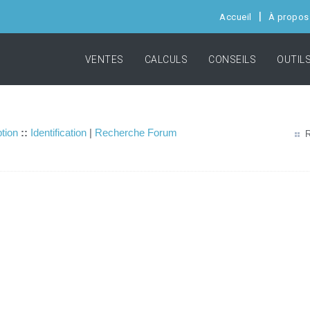
Accueil
À propos
VENTES
CALCULS
CONSEILS
OUTIL
ption
::
Identification
|
Recherche Forum
R