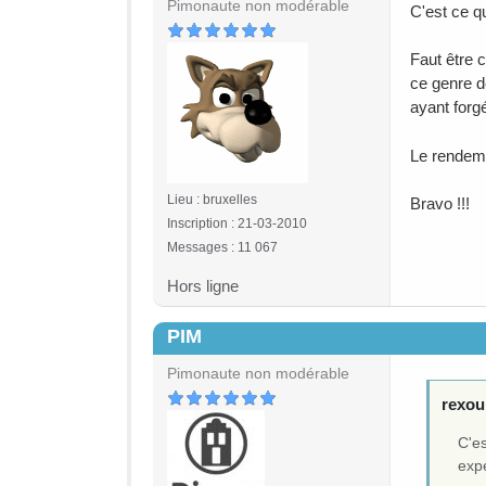
Pimonaute non modérable
C'est ce qu
Faut être 
ce genre de
ayant forgé
Le rendeme
Lieu : bruxelles
Bravo !!!
Inscription : 21-03-2010
Messages : 11 067
Hors ligne
PIM
#102
Pimonaute non modérable
rexou 
C'es
expé