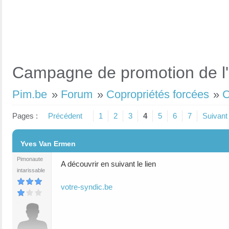
Campagne de promotion de l'I
Pim.be
»
Forum
»
Copropriétés forcées
»
C
Pages :
Précédent
1
2
3
4
5
6
7
Suivant
#1
Yves Van Ermen
Pimonaute
A découvrir en suivant le lien
intarissable
votre-syndic.be