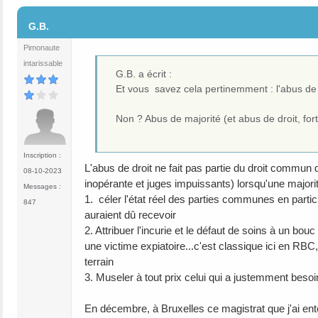
#70
G.B.
Pimonaute
intarissable
G.B. a écrit :
Et vous savez cela pertinemment : l'abus de ma
Non ? Abus de majorité (et abus de droit, for
Inscription :
L'abus de droit ne fait pas partie du droit commun d
08-10-2023
inopérante et juges impuissants) lorsqu'une major
Messages :
1. céler l'état réel des parties communes en parti
847
auraient dû recevoir
2. Attribuer l'incurie et le défaut de soins à un b
une victime expiatoire...c'est classique ici en R
terrain
3. Museler à tout prix celui qui a justemment besoin
En décembre, à Bruxelles ce magistrat que j'ai enten