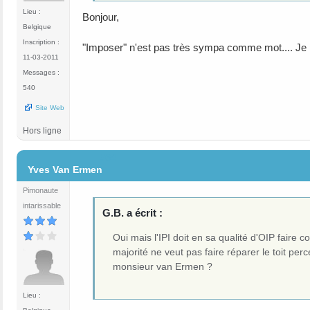
Lieu :
Bonjour,
Belgique
Inscription :
"Imposer" n'est pas très sympa comme mot.... Je 
11-03-2011
Messages :
540
Site Web
Hors ligne
#64
Yves Van Ermen
Pimonaute
intarissable
G.B. a écrit :
Oui mais l'IPI doit en sa qualité d'OIP faire 
majorité ne veut pas faire réparer le toit pe
monsieur van Ermen ?
Lieu :