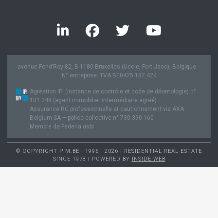
avenue Fond’Roy 82, B-1180 Bruxelles (Uccle, Fort-Jaco), Belgique. -
N° entreprise: TVA BE0425.187.424
Agréation IPI (instance de contrôle et code de déontologie) n°
101.248 (agent immobilier intermédiaire agréé).
Assurance RC professionnelle et cautionnement via AXA
Belgium SA – police collective n° 730.390.160
Membre de Federia asbl
© COPYRIGHT PIM.BE - 1996 - 2026 | RESIDENTIAL REAL-ESTATE
SINCE 1978 | POWERED BY
INSIDE WEB