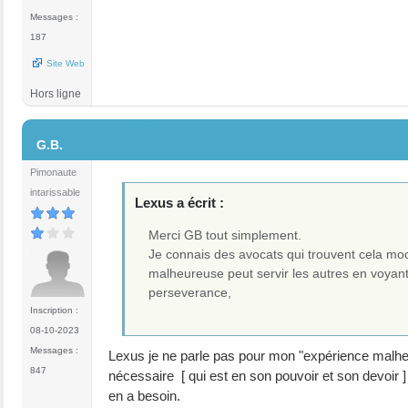
Messages :
187
Site Web
Hors ligne
#72
G.B.
Pimonaute
intarissable
Lexus a écrit :
Merci GB tout simplement.
Je connais des avocats qui trouvent cela moche
malheureuse peut servir les autres en voyant 
perseverance,
Inscription :
08-10-2023
Messages :
Lexus je ne parle pas pour mon "expérience malheu
847
nécessaire [ qui est en son pouvoir et son devoir ] p
en a besoin.