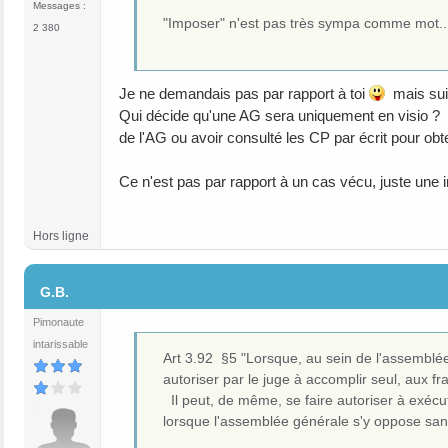
Messages :
"Imposer" n'est pas très sympa comme mot...
2 380
Je ne demandais pas par rapport à toi
mais suiva
Qui décide qu'une AG sera uniquement en visio ? le
de l'AG ou avoir consulté les CP par écrit pour obte
Ce n'est pas par rapport à un cas vécu, juste une 
Hors ligne
#66
G.B.
Pimonaute
intarissable
Art 3.92 §5 "Lorsque, au sein de l'assemblée 
autoriser par le juge à accomplir seul, aux f
Il peut, de même, se faire autoriser à exécut
lorsque l'assemblée générale s'y oppose sans