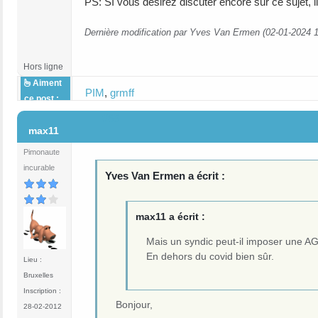
PS: SI vous désirez discuter encore sur ce sujet, i
Dernière modification par Yves Van Ermen (02-01-2024 1
Hors ligne
Aiment
PIM
,
grmff
ce post :
#65
max11
Pimonaute
incurable
Yves Van Ermen a écrit :
max11 a écrit :
Mais un syndic peut-il imposer une AG
En dehors du covid bien sûr.
Lieu :
Bruxelles
Inscription :
Bonjour,
28-02-2012