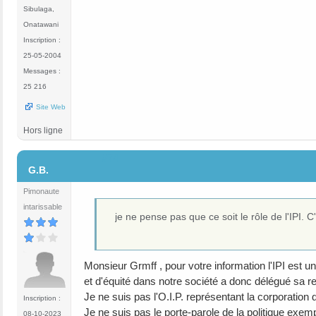
Sibulaga,
Onatawani
Inscription :
25-05-2004
Messages :
25 216
Site Web
Hors ligne
#74
G.B.
Pimonaute
intarissable
je ne pense pas que ce soit le rôle de l'IPI. C'e
Monsieur Grmff , pour votre information l'IPI est un
et d'équité dans notre société a donc délégué sa res
Je ne suis pas l'O.I.P. représentant la corporation
Inscription :
Je ne suis pas le porte-parole de la politique e
08-10-2023