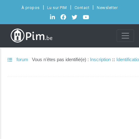
À propos
Lu sur PIM
Contact
Newsletter
forum
Vous n'êtes pas identifié(e) :
Inscription
::
Identificati