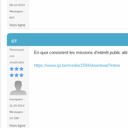
08-10-2023
Messages :
847
Hors ligne
#79
GT
Pimonaute
En quoi consistent les missions d'intérêt public attr
non
modérable
https://www.ipi.be/media/1594/download?inline
Inscription :
11-10-2014
Messages :
14 286
Hors ligne