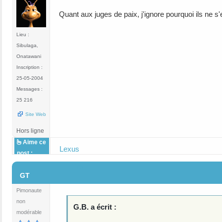
Quant aux juges de paix, j'ignore pourquoi ils ne s'ex
Lieu :
Sibulaga,
Onatawani
Inscription :
25-05-2004
Messages :
25 216
Site Web
Hors ligne
Aime ce
Lexus
post :
#76
GT
Pimonaute
non
G.B. a écrit :
modérable