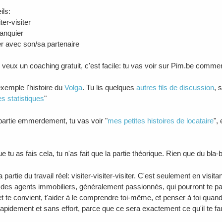
ls:
iter-visiter
banquier
er avec son/sa partenaire
u veux un coaching gratuit, c'est facile: tu vas voir sur Pim.be comme
exemple l'histoire du
Volga
. Tu lis quelques
autres fils de discussion
, 
s statistiques
"
 partie emmerdement, tu vas voir "
mes petites histoires de locataire
",
e tu as fais cela, tu n'as fait que la partie théorique. Rien que du bla-b
 la partie du travail réel: visiter-visiter-visiter. C'est seulement en visi
 des agents immobiliers, généralement passionnés, qui pourront te p
 te convient, t'aider à le comprendre toi-même, et penser à toi quand ils
rapidement et sans effort, parce que ce sera exactement ce qu'il te fa