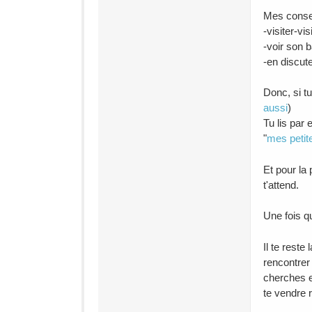
Mes consei
-visiter-vis
-voir son 
-en discut
Donc, si t
aussi
)
Tu lis par 
"
mes petite
Et pour la
t'attend.
Une fois qu
Il te reste
rencontrer
cherches et
te vendre 