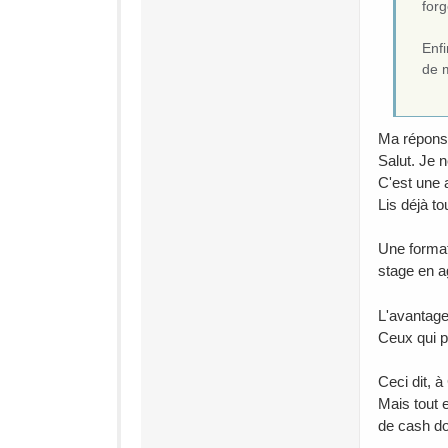
for
Enfi
de m
Ma répons
Salut. Je n
C'est une 
Lis déjà t
Une format
stage en a
L'avantage 
Ceux qui p
Ceci dit, à
Mais tout 
de cash don