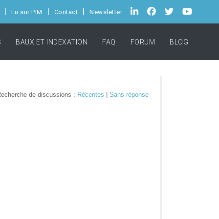
Lu sur PIM
Contact
Newsletter
S
BAUX ET INDEXATION
FAQ
FORUM
BLOG
echerche de discussions :
Récentes
|
Sans réponse