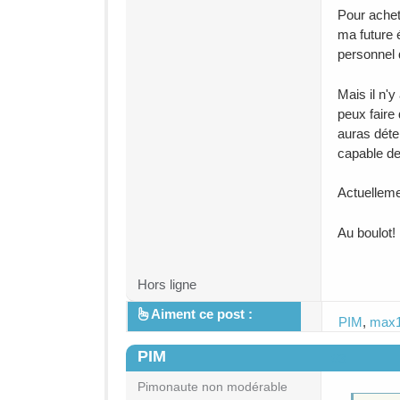
Pour achete
ma future é
personnel 
Mais il n'y
peux faire 
auras déte
capable de
Actuellemen
Au boulot!
Hors ligne
Aiment ce post :
PIM
,
max
PIM
#3
Pimonaute non modérable