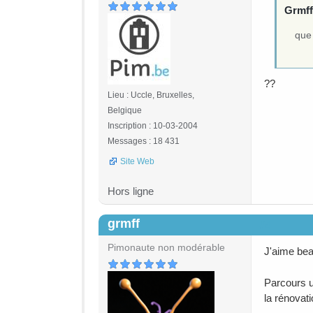
Grmff 
que
??
Lieu : Uccle, Bruxelles,
Belgique
Inscription : 10-03-2004
Messages : 18 431
Site Web
Hors ligne
grmff
#4
Pimonaute non modérable
J'aime bea
Parcours u
la rénovat