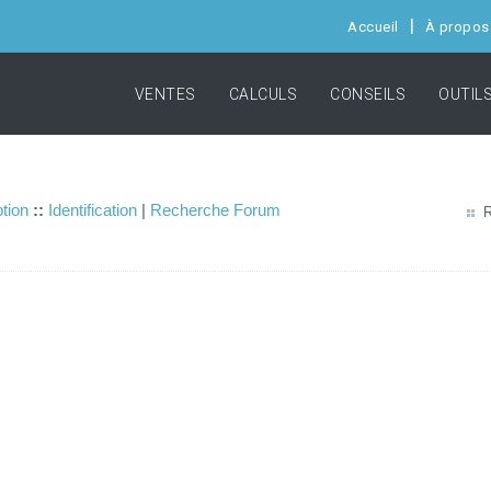
Accueil
À propos
VENTES
CALCULS
CONSEILS
OUTIL
ption
::
Identification
|
Recherche Forum
R