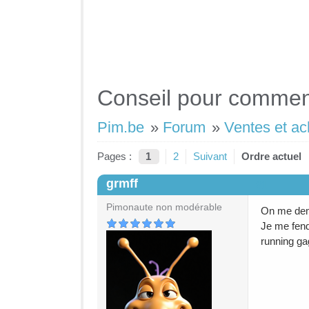
Conseil pour commenc
Pim.be
»
Forum
»
Ventes et ac
Pages :
1
2
Suivant
Ordre actuel
grmff
#1
Pimonaute non modérable
On me dema
Je me fend
running ga