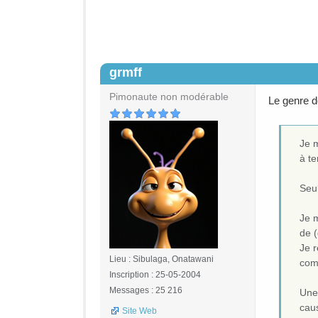
grmff
#2
Pimonaute non modérable
Le genre 
Je m
à t
Seul
Je 
de (
Je r
Lieu : Sibulaga, Onatawani
com
Inscription : 25-05-2004
Messages : 25 216
Une
caus
Site Web