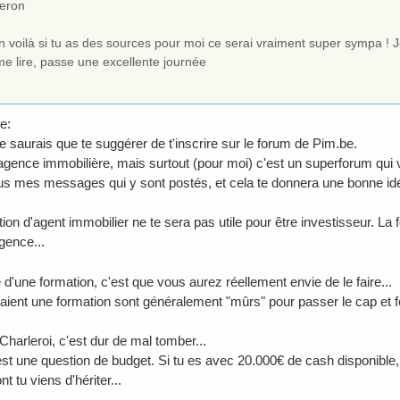
geron
n voilà si tu as des sources pour moi ce serai vraiment super sympa ! J
e lire, passe une excellente journée
e:
e saurais que te suggérer de t'inscrire sur le forum de Pim.be.
agence immobilière, mais surtout (pour moi) c'est un superforum qui v
ous mes messages qui y sont postés, et cela te donnera une bonne idée 
ion d'agent immobilier ne te sera pas utile pour être investisseur. La
gence...
d'une formation, c'est que vous aurez réellement envie de le faire...
aient une formation sont généralement "mûrs" pour passer le cap et f
 Charleroi, c'est dur de mal tomber...
est une question de budget. Si tu es avec 20.000€ de cash disponible,
t tu viens d'hériter...