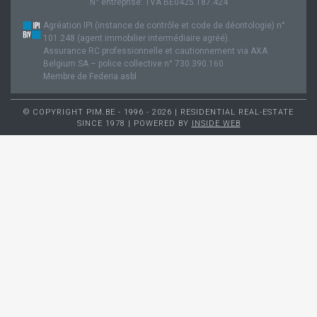
N° entreprise: TVA BE0425.187.424
Agréation IPI (instance de contrôle et code de déontologie) n°
101.248 (agent immobilier intermédiaire agréé).
Assurance RC professionnelle et cautionnement via AXA
Belgium SA – police collective n° 730.390.160
Membre de Federia asbl
© COPYRIGHT PIM.BE - 1996 - 2026 | RESIDENTIAL REAL-ESTATE
SINCE 1978 | POWERED BY
INSIDE WEB