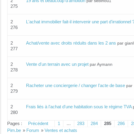
2
19 ans et beaucoup d'ambition
par sebinou1
275
2
L'achat immobilier fait-il intervenir une part d'irrationnel 
276
2
Achat/vente avec droits réduits dans les 2 ans
par gianl
277
2
Vente d'un terrain avec un projet
par Aymann
278
2
Racheter une conciergerie / changer l'acte de base
par
279
2
Frais liés à l'achat d'une habitation sous le régime TVA
280
Pages :
Précédent
1
…
283
284
285
286
2
Pim.be
»
Forum
»
Ventes et achats