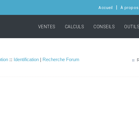
Accueil
À propos
VENTES
CALCULS
CONSEILS
OUTIL
ption
::
Identification
|
Recherche Forum
R