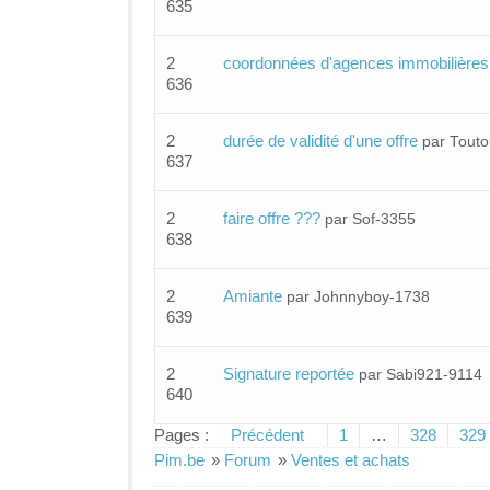
635
2
coordonnées d'agences immobilières
636
2
durée de validité d'une offre
par Tout
637
2
faire offre ???
par Sof-3355
638
2
Amiante
par Johnnyboy-1738
639
2
Signature reportée
par Sabi921-9114
640
Pages :
Précédent
1
…
328
329
Pim.be
»
Forum
»
Ventes et achats