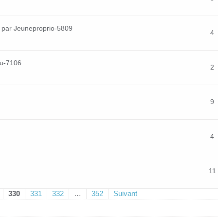
par Jeuneproprio-5809
4
ou-7106
2
9
4
11
330
331
332
…
352
Suivant