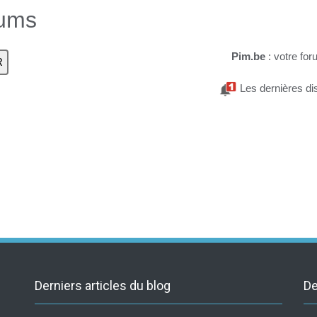
rums
Pim.be
: votre for
Les dernières di
Derniers articles du blog
De