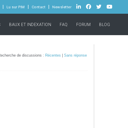
Lu sur PIM
Contact
Newsletter
S
BAUX ET INDEXATION
FAQ
FORUM
BLOG
echerche de discussions :
Récentes
|
Sans réponse