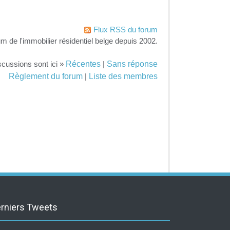
Flux RSS du forum
um de l'immobilier résidentiel belge depuis 2002.
Récentes
Sans réponse
scussions sont ici »
|
Règlement du forum
Liste des membres
|
rniers Tweets