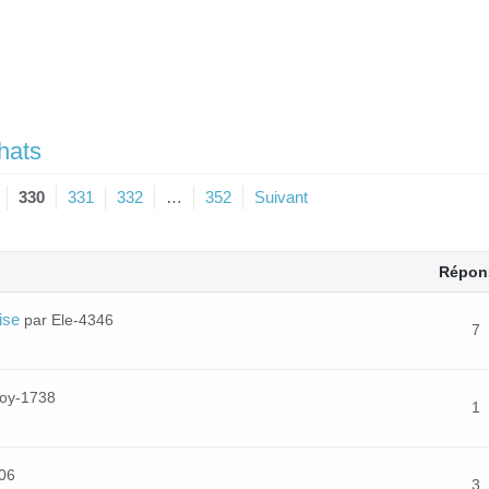
hats
330
331
332
…
352
Suivant
Répon
ise
par Ele-4346
7
boy-1738
1
06
3