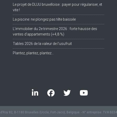
Le projet de DLUU bruxelloise : payer pour régulariser, et
Tw
vite !
La piscine: ne plongez pas tête baissée
L’immobilier du 2e trimestre 2026 : forte hausse des
ventes d’appartements (+4,8 %)
Tables 2026 de la valeur de l’usufruit
Plantez, plantez, plantez…
’Roy 82, B-1180 Bruxelles (Uccle, Fort-Jaco), Belgique. - N° entreprise: TVA BE