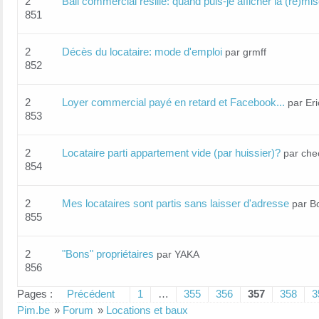
2
Bail commercial résilié: quand puis-je afficher la (re)mis
851
2
Décès du locataire: mode d'emploi
par grmff
852
2
Loyer commercial payé en retard et Facebook...
par Er
853
2
Locataire parti appartement vide (par huissier)?
par che
854
2
Mes locataires sont partis sans laisser d'adresse
par B
855
2
"Bons" propriétaires
par YAKA
856
Pages :
Précédent
1
…
355
356
357
358
3
Pim.be
»
Forum
»
Locations et baux