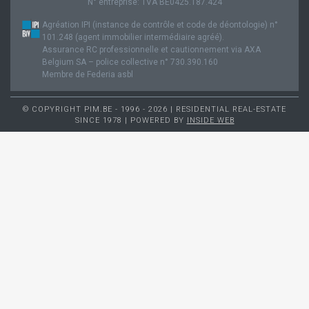
N° entreprise: TVA BE0425.187.424
Agréation IPI (instance de contrôle et code de déontologie) n°
101.248 (agent immobilier intermédiaire agréé).
Assurance RC professionnelle et cautionnement via AXA
Belgium SA – police collective n° 730.390.160
Membre de Federia asbl
© COPYRIGHT PIM.BE - 1996 - 2026 | RESIDENTIAL REAL-ESTATE
SINCE 1978 | POWERED BY
INSIDE WEB