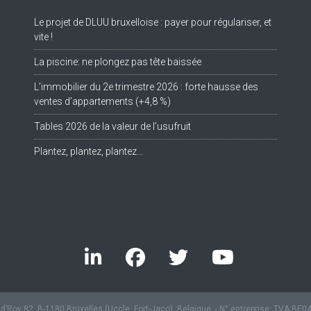
Le projet de DLUU bruxelloise : payer pour régulariser, et
Tw
vite !
La piscine: ne plongez pas tête baissée
L’immobilier du 2e trimestre 2026 : forte hausse des
ventes d’appartements (+4,8 %)
Tables 2026 de la valeur de l’usufruit
Plantez, plantez, plantez…
’Roy 82, B-1180 Bruxelles (Uccle, Fort-Jaco), Belgique. - N° entreprise: TVA BE