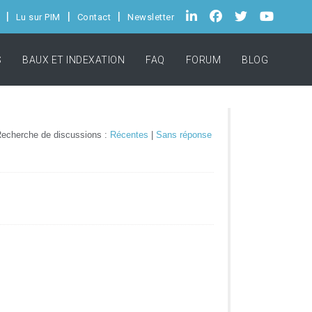
Lu sur PIM
Contact
Newsletter
S
BAUX ET INDEXATION
FAQ
FORUM
BLOG
echerche de discussions :
Récentes
|
Sans réponse