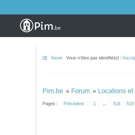
forum
Vous n'êtes pas identifié(e) :
Inscri
Pim.be
»
Forum
»
Locations et
Pages :
Précédent
1
…
518
519