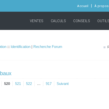
Accueil
À propos
VENTES
CALCULS
CONSEILS
OUTIL
ption
::
Identification
|
Recherche Forum
R
 baux
520
521
522
…
917
Suivant