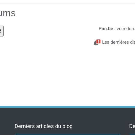
rums
Pim.be
: votre for
Les dernières di
Derniers articles du blog
De