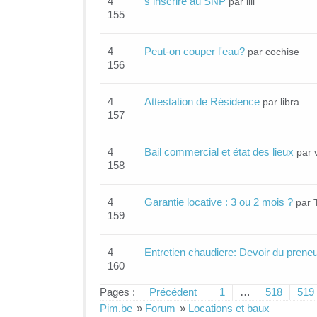
4
s inscrire au SNP
par lili
155
4
Peut-on couper l'eau?
par cochise
156
4
Attestation de Résidence
par libra
157
4
Bail commercial et état des lieux
par 
158
4
Garantie locative : 3 ou 2 mois ?
par 
159
4
Entretien chaudiere: Devoir du preneur
160
Pages :
Précédent
1
…
518
519
Pim.be
»
Forum
»
Locations et baux