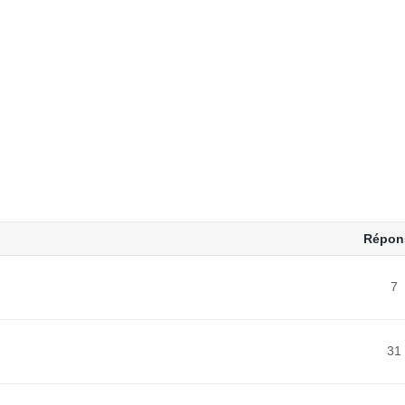
Répon
7
31