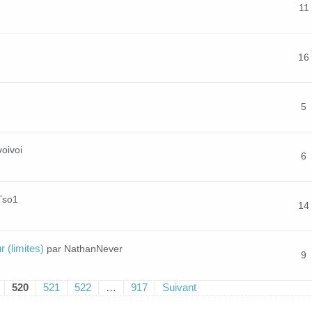
11
16
5
voivoi
6
Tso1
14
 (limites)
par NathanNever
9
520
521
522
…
917
Suivant