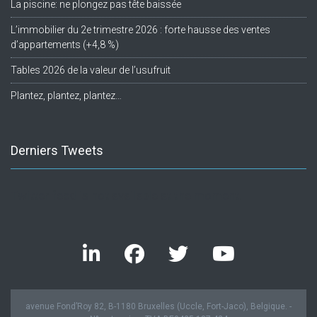
La piscine: ne plongez pas tête baissée
L’immobilier du 2e trimestre 2026 : forte hausse des ventes
d’appartements (+4,8 %)
Tables 2026 de la valeur de l’usufruit
Plantez, plantez, plantez…
Derniers Tweets
Twitter feed is not available at the moment.
avenue Fond’Roy 82, B-1180 Bruxelles (Uccle, Fort-Jaco), Belgique. -