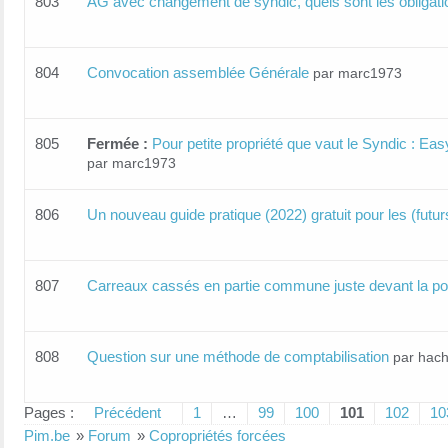
803
AG avec changement de syndic, quels sont les obligati
804
Convocation assemblée Générale
par marc1973
805
Fermée :
Pour petite propriété que vaut le Syndic : Ea
par marc1973
806
Un nouveau guide pratique (2022) gratuit pour les (futur
807
Carreaux cassés en partie commune juste devant la po
808
Question sur une méthode de comptabilisation
par hac
Pages :
Précédent
1
…
99
100
101
102
10
Pim.be
»
Forum
»
Copropriétés forcées