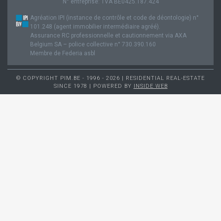
N° entreprise: TVA BE0425.187.424
Agréation IPI (instance de contrôle et code de déontologie) n°
101.248 (agent immobilier intermédiaire agréé).
Assurance RC professionnelle et cautionnement via AXA
Belgium SA – police collective n° 730.390.160
Membre de Federia asbl
© COPYRIGHT PIM.BE - 1996 - 2026 | RESIDENTIAL REAL-ESTATE
SINCE 1978 | POWERED BY
INSIDE WEB