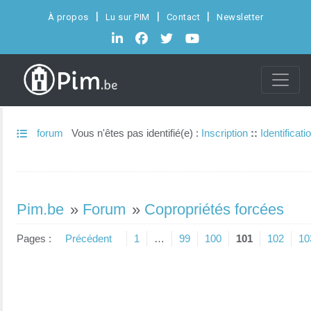
À propos
Lu sur PIM
Contact
Newsletter
forum
Vous n'êtes pas identifié(e) :
Inscription
::
Identificati
Pim.be
»
Forum
»
Copropriétés forcées
Pages :
Précédent
1
…
99
100
101
102
10