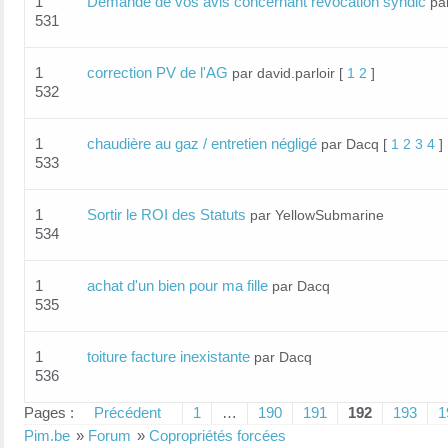
1
Demande de vos avis concernant révocation syndic
pa
531
1
correction PV de l'AG
par david.parloir
[
1
2
]
532
1
chaudière au gaz / entretien négligé
par Dacq
[
1
2
3
4
]
533
1
Sortir le ROI des Statuts
par YellowSubmarine
534
1
achat d'un bien pour ma fille
par Dacq
535
1
toiture facture inexistante
par Dacq
536
Pages :
Précédent
1
…
190
191
192
193
1
Pim.be
»
Forum
»
Copropriétés forcées