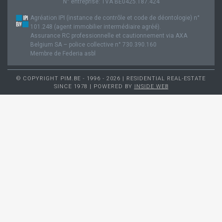
N° entreprise: TVA BE0425.187.424
Agréation IPI (instance de contrôle et code de déontologie) n°
101.248 (agent immobilier intermédiaire agréé).
Assurance RC professionnelle et cautionnement via AXA
Belgium SA – police collective n° 730.390.160
Membre de Federia asbl
© COPYRIGHT PIM.BE - 1996 - 2026 | RESIDENTIAL REAL-ESTATE
SINCE 1978 | POWERED BY
INSIDE WEB