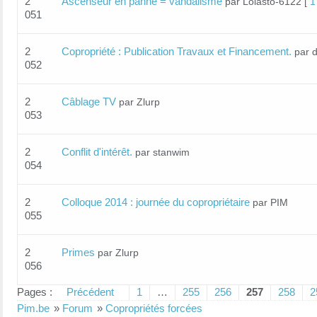
2
Ascenseur en panne = vandalisme
par Lolasto-6122
[
1
051
2
Copropriété : Publication Travaux et Financement.
par 
052
2
Câblage TV
par Zlurp
053
2
Conflit d'intérêt.
par stanwim
054
2
Colloque 2014 : journée du copropriétaire
par PIM
055
2
Primes
par Zlurp
056
Pages :
Précédent
1
…
255
256
257
258
2
Pim.be
»
Forum
»
Copropriétés forcées