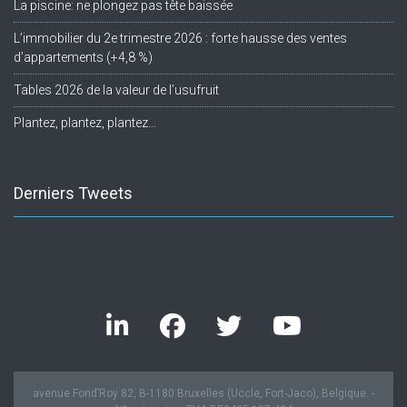
La piscine: ne plongez pas tête baissée
L’immobilier du 2e trimestre 2026 : forte hausse des ventes
d’appartements (+4,8 %)
Tables 2026 de la valeur de l’usufruit
Plantez, plantez, plantez…
Derniers Tweets
Twitter feed is not available at the moment.
avenue Fond’Roy 82, B-1180 Bruxelles (Uccle, Fort-Jaco), Belgique. -