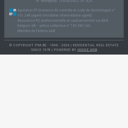
N° entreprise: TVA BE0425.187.424
Agréation IPI (instance de contrôle et code de déontologie) n°
101.248 (agent immobilier intermédiaire agréé).
Assurance RC professionnelle et cautionnement via AXA
Belgium SA – police collective n° 730.390.160
Membre de Federia asbl
© COPYRIGHT PIM.BE - 1996 - 2026 | RESIDENTIAL REAL-ESTATE
SINCE 1978 | POWERED BY
INSIDE WEB