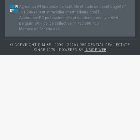
Agréation IPI (instance de contrôle et code de déontologie) n°
101.248 (agent immobilier intermédiaire agréé).
Assurance RC professionnelle et cautionnement via AXA
Belgium SA – police collective n° 730.390.160
Membre de Federia asbl
© COPYRIGHT PIM.BE - 1996 - 2026 | RESIDENTIAL REAL-ESTATE
SINCE 1978 | POWERED BY
INSIDE WEB