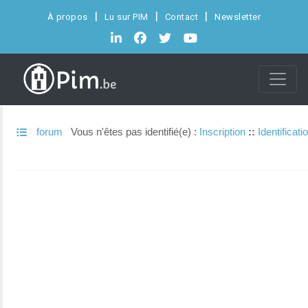
À propos
Lu sur PIM
Contact
Newsletter
forum
Vous n'êtes pas identifié(e) :
Inscription
::
Identificati