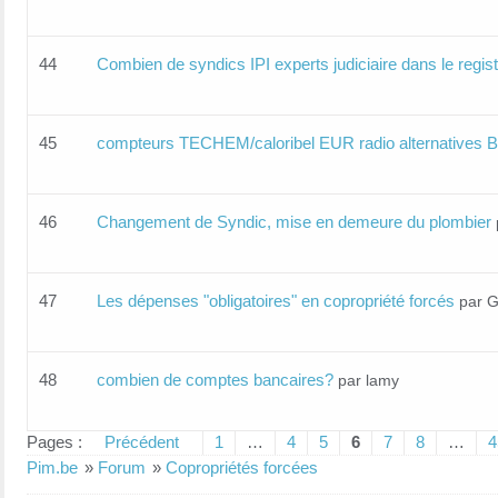
44
Combien de syndics IPI experts judiciaire dans le regist
45
compteurs TECHEM/caloribel EUR radio alternatives 
46
Changement de Syndic, mise en demeure du plombier
47
Les dépenses "obligatoires" en copropriété forcés
par G
48
combien de comptes bancaires?
par lamy
Pages :
Précédent
1
…
4
5
6
7
8
…
4
Pim.be
»
Forum
»
Copropriétés forcées