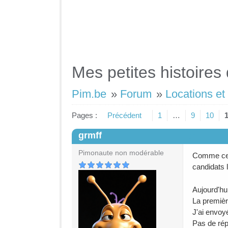
Mes petites histoires 
Pim.be
»
Forum
»
Locations et
Pages :
Précédent
1
…
9
10
grmff
#1
Pimonaute non modérable
Comme ce 
candidats l
Aujourd'hu
La première
J'ai envoyé
Pas de rép