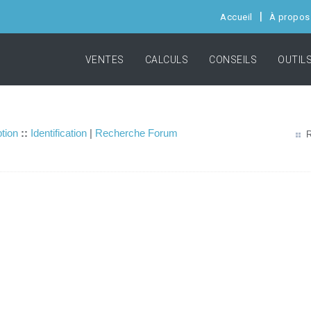
Accueil
À propos
VENTES
CALCULS
CONSEILS
OUTIL
ption
::
Identification
|
Recherche Forum
R