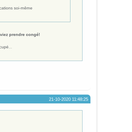
fications soi-même
eviez prendre congé!
cupé...
21-10-2020 11:48:25