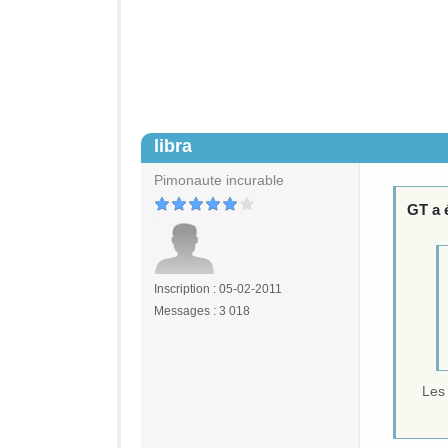
libra
#201
Pimonaute incurable
GT a é
Inscription : 05-02-2011
Messages : 3 018
Les 