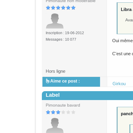
Pimonaute non modérable
Libra 
Avan
Inscription : 19-06-2012
Messages : 10 077
Oui même s
C'est une 
Hors ligne
Aime ce post :
Girkou
Label
#205
Pimonaute bavard
panchi