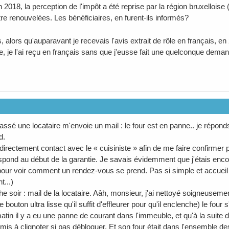
en 2018, la perception de l'impôt a été reprise par la région bruxelloi
re renouvelées. Les bénéficiaires, en furent-ils informés?
s, alors qu'auparavant je recevais l'avis extrait de rôle en français, en
e, je l'ai reçu en français sans que j'eusse fait une quelconque dema
assé une locataire m'envoie un mail : le four est en panne.. je répond
d.
irectement contact avec le « cuisiniste » afin de me faire confirmer pa
spond au début de la garantie. Je savais évidemment que j'étais enco
pour voir comment un rendez-vous se prend. Pas si simple et accueil tr
t...)
e soir : mail de la locataire. Aâh, monsieur, j'ai nettoyé soigneuseme
e bouton ultra lisse qu'il suffit d'effleurer pour qu'il enclenche) le four 
atin il y a eu une panne de courant dans l'immeuble, et qu'à la suite 
mis à clignoter si pas débloquer. Et son four était dans l'ensemble de