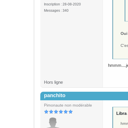
Inscription : 28-08-2020
Messages : 340
Oui
C'es
hmmm....je
Hors ligne
panchito
#206
Pimonaute non modérable
Libra 
hmmm