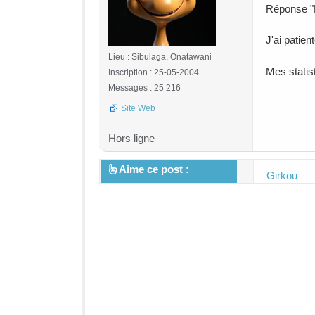
Réponse "E
J'ai patien
Lieu : Sibulaga, Onatawani
Mes statist
Inscription : 25-05-2004
Messages : 25 216
Site Web
Hors ligne
Aime ce post :
Girkou