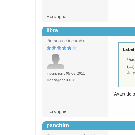
Hors ligne
libra
#203
Pimonaute incurable
Label 
Vend
(ce)
Je p
Inscription : 05-02-2011
Messages : 3 018
Avant de p
Hors ligne
panchito
#204