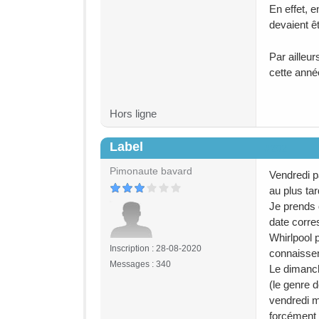
En effet, 
devaient êt
Par ailleur
cette anné
Hors ligne
Label
#202
Pimonaute bavard
Vendredi p
au plus tar
Je prends d
date corre
Whirlpool 
Inscription : 28-08-2020
connaissen
Messages : 340
Le dimanch
(le genre d
vendredi m
forcément 