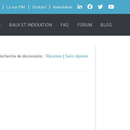
Lu sur PIM
Contact
Newsletter
S
BAUX ET INDEXATION
FAQ
FORUM
BLOG
echerche de discussions :
Récentes
|
Sans réponse