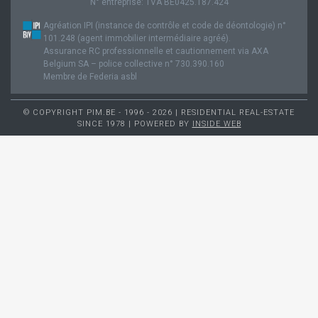
N° entreprise: TVA BE0425.187.424
Agréation IPI (instance de contrôle et code de déontologie) n°
101.248 (agent immobilier intermédiaire agréé).
Assurance RC professionnelle et cautionnement via AXA
Belgium SA – police collective n° 730.390.160
Membre de Federia asbl
© COPYRIGHT PIM.BE - 1996 - 2026 | RESIDENTIAL REAL-ESTATE
SINCE 1978 | POWERED BY
INSIDE WEB