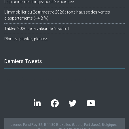
La piscine: ne plongez pas tête baissée
L’immobilier du 2e trimestre 2026 : forte hausse des ventes
d’appartements (+4,8 %)
Tables 2026 de la valeur de l’usufruit
Plantez, plantez, plantez…
Derniers Tweets
Twitter feed is not available at the moment.
avenue Fond’Roy 82, B-1180 Bruxelles (Uccle, Fort-Jaco), Belgique. -