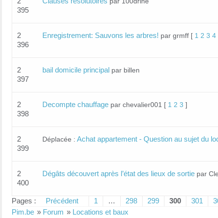
2
Clauses résolutoires
par 100drine
395
2
Enregistrement: Sauvons les arbres!
par grmff
[
1
2
3
4
396
2
bail domicile principal
par billen
397
2
Decompte chauffage
par chevalier001
[
1
2
3
]
398
2
Achat appartement - Question au sujet du lo
Déplacée :
399
2
Dégâts découvert après l’état des lieux de sortie
par Cl
400
Pages :
Précédent
1
…
298
299
300
301
3
Pim.be
»
Forum
»
Locations et baux