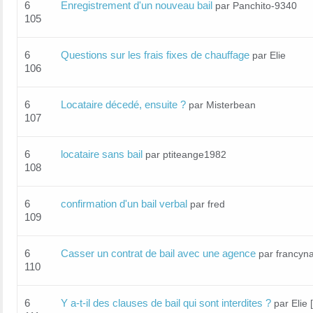
6
Enregistrement d'un nouveau bail
par Panchito-9340
105
6
Questions sur les frais fixes de chauffage
par Elie
106
6
Locataire décedé, ensuite ?
par Misterbean
107
6
locataire sans bail
par ptiteange1982
108
6
confirmation d'un bail verbal
par fred
109
6
Casser un contrat de bail avec une agence
par francyn
110
6
Y a-t-il des clauses de bail qui sont interdites ?
par Elie