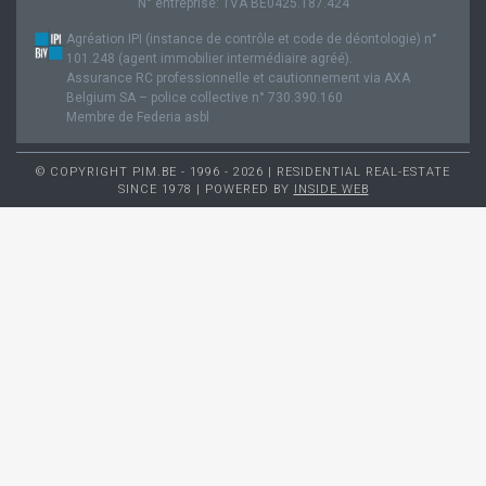
N° entreprise: TVA BE0425.187.424
Agréation IPI (instance de contrôle et code de déontologie) n°
101.248 (agent immobilier intermédiaire agréé).
Assurance RC professionnelle et cautionnement via AXA
Belgium SA – police collective n° 730.390.160
Membre de Federia asbl
© COPYRIGHT PIM.BE - 1996 - 2026 | RESIDENTIAL REAL-ESTATE
SINCE 1978 | POWERED BY
INSIDE WEB