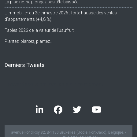
La piscine: ne plongez pas tête baissée
L’immobilier du 2e trimestre 2026 : forte hausse des ventes
d’appartements (+4,8 %)
Tables 2026 de la valeur de l’usufruit
Plantez, plantez, plantez…
Derniers Tweets
Twitter feed is not available at the moment.
avenue Fond’Roy 82, B-1180 Bruxelles (Uccle, Fort-Jaco), Belgique. -