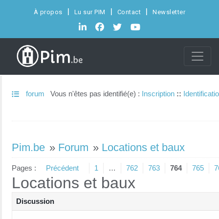
À propos
Lu sur PIM
Contact
Newsletter
forum
Vous n'êtes pas identifié(e) :
Inscription
::
Identificati
Pim.be
»
Forum
»
Locations et baux
Pages :
Précédent
1
…
762
763
764
765
7
Locations et baux
Discussion