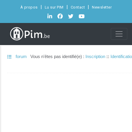
À propos
Lu sur PIM
Contact
Newsletter
forum
Vous n'êtes pas identifié(e) :
Inscription
::
Identificati