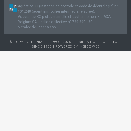
Agréation IPI (instance de contrôle et code de déontologie) n°
101.248 (agent immobilier intermédiaire agréé).
Assurance RC professionnelle et cautionnement via AXA
Belgium SA – police collective n° 730.390.160
Membre de Federia asbl
© COPYRIGHT PIM.BE - 1996 - 2026 | RESIDENTIAL REAL-ESTATE
SINCE 1978 | POWERED BY
INSIDE WEB