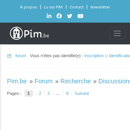
À propos
Lu sur PIM
Contact
Newsletter
forum
Vous n'êtes pas identifié(e) :
Inscription
::
Identificati
Pim.be
»
Forum
»
Recherche
»
Discussion
Pages :
1
2
3
…
8
Suivant