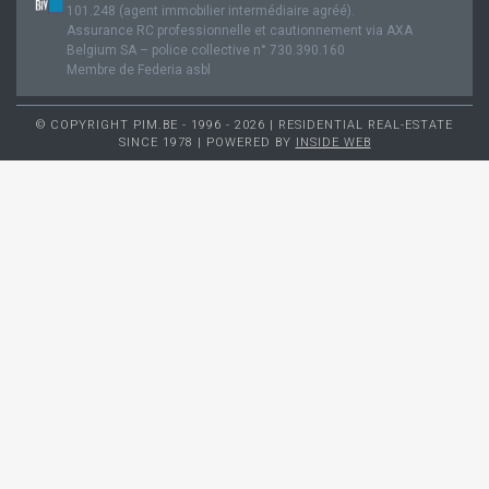
101.248 (agent immobilier intermédiaire agréé).
Assurance RC professionnelle et cautionnement via AXA
Belgium SA – police collective n° 730.390.160
Membre de Federia asbl
© COPYRIGHT PIM.BE - 1996 - 2026 | RESIDENTIAL REAL-ESTATE
SINCE 1978 | POWERED BY
INSIDE WEB