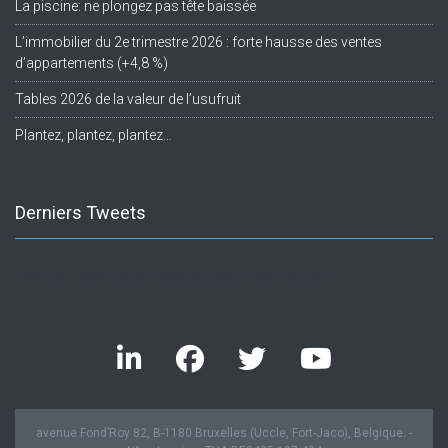
La piscine: ne plongez pas tête baissée
L’immobilier du 2e trimestre 2026 : forte hausse des ventes
d’appartements (+4,8 %)
Tables 2026 de la valeur de l’usufruit
Plantez, plantez, plantez…
Derniers Tweets
Twitter feed is not available at the moment.
avenue Fond’Roy 82, B-1180 Bruxelles (Uccle, Fort-Jaco), Belgique. -