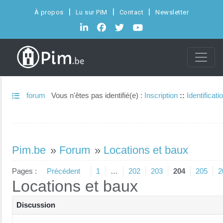
À propos
Lu sur PIM
Contact
Newsletter
forum
Vous n'êtes pas identifié(e) :
Inscription
::
Identificati
Pim.be
»
Forum
»
Locations et baux
Pages :
Précédent
1
…
202
203
204
205
2
Locations et baux
Discussion