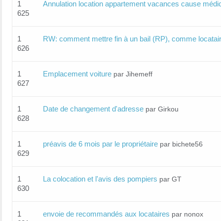
1
Annulation location appartement vacances cause médi
625
1
RW: comment mettre fin à un bail (RP), comme locatai
626
1
Emplacement voiture
par Jihemeff
627
1
Date de changement d'adresse
par Girkou
628
1
préavis de 6 mois par le propriétaire
par bichete56
629
1
La colocation et l'avis des pompiers
par GT
630
1
envoie de recommandés aux locataires
par nonox