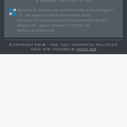
N° entreprise: TVA BE0425.187.424
Agréation IPI (instance de contrôle et code de déontologie) n°
101.248 (agent immobilier intermédiaire agréé).
Assurance RC professionnelle et cautionnement via AXA
Belgium SA – police collective n° 730.390.160
Membre de Federia asbl
© COPYRIGHT PIM.BE - 1996 - 2026 | RESIDENTIAL REAL-ESTATE
SINCE 1978 | POWERED BY
INSIDE WEB