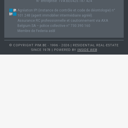
N° entreprise: TVA BE0425.187.424
Agréation IPI (instance de contrôle et code de déontologie) n°
101.248 (agent immobilier intermédiaire agréé).
Assurance RC professionnelle et cautionnement via AXA
Belgium SA – police collective n° 730.390.160
Membre de Federia asbl
© COPYRIGHT PIM.BE - 1996 - 2026 | RESIDENTIAL REAL-ESTATE
SINCE 1978 | POWERED BY
INSIDE WEB