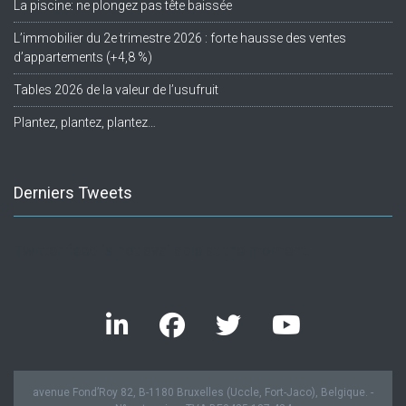
La piscine: ne plongez pas tête baissée
L’immobilier du 2e trimestre 2026 : forte hausse des ventes
d’appartements (+4,8 %)
Tables 2026 de la valeur de l’usufruit
Plantez, plantez, plantez…
Derniers Tweets
Twitter feed is not available at the moment.
avenue Fond’Roy 82, B-1180 Bruxelles (Uccle, Fort-Jaco), Belgique. -