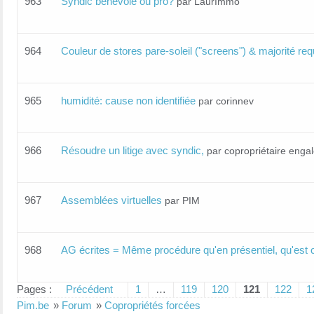
963
Syndic bénévole ou pro?
par LaurImmo
964
Couleur de stores pare-soleil ("screens") & majorité req
965
humidité: cause non identifiée
par corinnev
966
Résoudre un litige avec syndic,
par copropriétaire enga
967
Assemblées virtuelles
par PIM
968
AG écrites = Même procédure qu'en présentiel, qu'est 
Pages :
Précédent
1
…
119
120
121
122
1
Pim.be
»
Forum
»
Copropriétés forcées