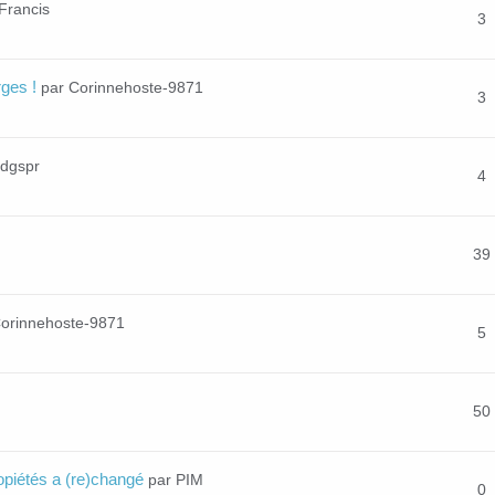
Francis
3
rges !
par Corinnehoste-9871
3
xdgspr
4
39
Corinnehoste-9871
5
50
opiétés a (re)changé
par PIM
0