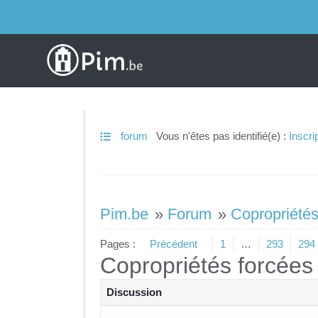
forum
Vous n'êtes pas identifié(e) :
Inscri
Pim.be
»
Forum
»
Copropriétés
Pages :
Précédent
1
…
293
294
Copropriétés forcées
Discussion