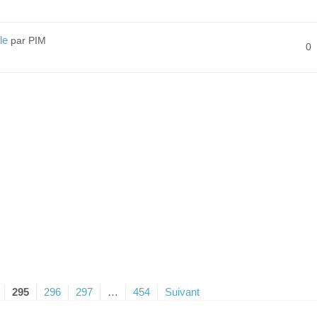
le
par PIM
0
295
296
297
…
454
Suivant