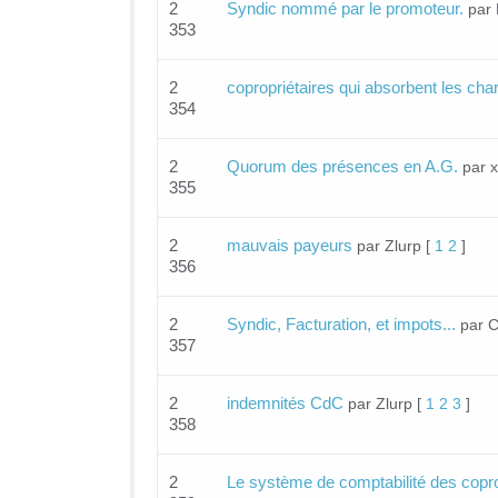
2
Syndic nommé par le promoteur.
par 
353
2
copropriétaires qui absorbent les cha
354
2
Quorum des présences en A.G.
par 
355
2
mauvais payeurs
par Zlurp
[
1
2
]
356
2
Syndic, Facturation, et impots...
par 
357
2
indemnités CdC
par Zlurp
[
1
2
3
]
358
2
Le système de comptabilité des copr