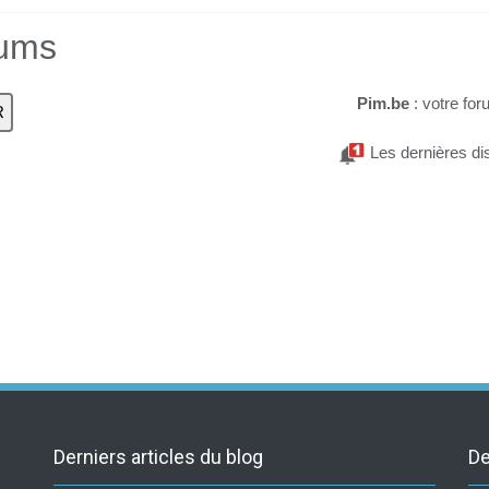
rums
Pim.be
: votre for
Les dernières di
Derniers articles du blog
De