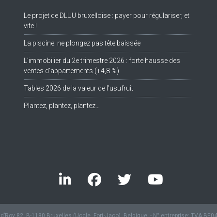
Le projet de DLUU bruxelloise : payer pour régulariser, et
Tw
vite !
La piscine: ne plongez pas tête baissée
L’immobilier du 2e trimestre 2026 : forte hausse des
ventes d’appartements (+4,8 %)
Tables 2026 de la valeur de l’usufruit
Plantez, plantez, plantez…
’Roy 82, B-1180 Bruxelles (Uccle, Fort-Jaco), Belgique. - N° entreprise: TVA BE