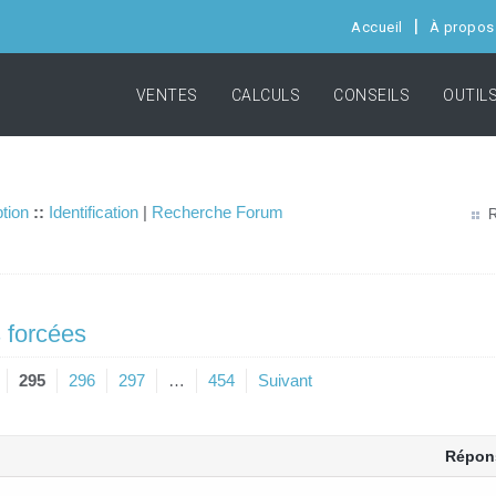
Accueil
À propos
VENTES
CALCULS
CONSEILS
OUTIL
ption
::
Identification
|
Recherche Forum
R
 forcées
295
296
297
…
454
Suivant
Répon