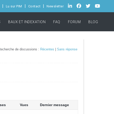
Lu sur PIM
Contact
Newsletter
S
BAUX ET INDEXATION
FAQ
FORUM
BLOG
echerche de discussions :
Récentes
|
Sans réponse
ses
Vues
Dernier message