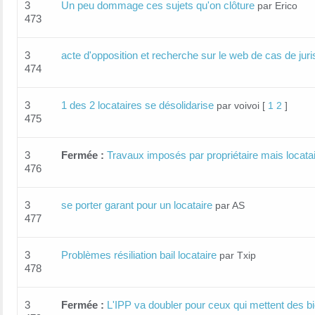
3
Un peu dommage ces sujets qu'on clôture
par Erico
473
3
acte d'opposition et recherche sur le web de cas de jur
474
3
1 des 2 locataires se désolidarise
par voivoi
[
1
2
]
475
3
Fermée :
Travaux imposés par propriétaire mais locatai
476
3
se porter garant pour un locataire
par AS
477
3
Problèmes résiliation bail locataire
par Txip
478
3
Fermée :
L'IPP va doubler pour ceux qui mettent des bi