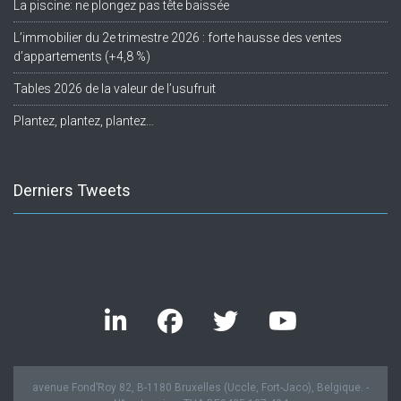
La piscine: ne plongez pas tête baissée
L’immobilier du 2e trimestre 2026 : forte hausse des ventes
d’appartements (+4,8 %)
Tables 2026 de la valeur de l’usufruit
Plantez, plantez, plantez…
Derniers Tweets
Twitter feed is not available at the moment.
avenue Fond’Roy 82, B-1180 Bruxelles (Uccle, Fort-Jaco), Belgique. -