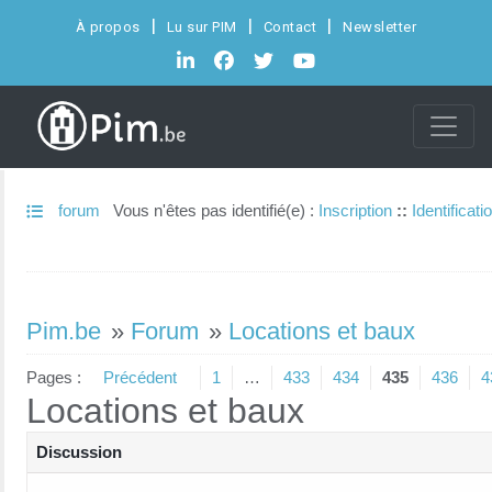
À propos
Lu sur PIM
Contact
Newsletter
forum
Vous n'êtes pas identifié(e) :
Inscription
::
Identificati
Pim.be
»
Forum
»
Locations et baux
Pages :
Précédent
1
…
433
434
435
436
4
Locations et baux
Discussion