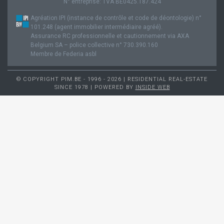
N° entreprise: TVA BE0425.187.424
Agréation IPI (instance de contrôle et code de déontologie) n°
101.248 (agent immobilier intermédiaire agréé).
Assurance RC professionnelle et cautionnement via AXA
Belgium SA – police collective n° 730.390.160
Membre de Federia asbl
© COPYRIGHT PIM.BE - 1996 - 2026 | RESIDENTIAL REAL-ESTATE
SINCE 1978 | POWERED BY
INSIDE WEB