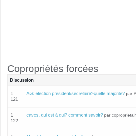
Copropriétés forcées
Discussion
1
AG: élection président/secrétaire>quelle majorité?
par 
121
1
caves, qui est à qui? comment savoir?
par copropriétai
122