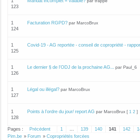
1
Mandat incomplet = valable?
par trappe
123
1
Facturation RGPD?
par MarcoBrux
124
1
Covid-19 - AG reportée - conseil de copropriété - rappor
125
1
Le dernier § de l'ODJ de la prochaine AG...
par Paul_6
126
1
Légal ou illégal?
par MarcoBrux
127
1
Points à l'ordre du jour/ report AG
par MarcoBrux
[
1
2
]
128
Pages :
Précédent
1
…
139
140
141
142
1
Pim.be
»
Forum
»
Copropriétés forcées