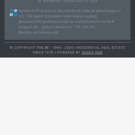
N° entreprise: TVA BE0425.187.424
Agréation IPI (instance de contrôle et code de déontologie) n°
101.248 (agent immobilier intermédiaire agréé).
Assurance RC professionnelle et cautionnement via AXA
Belgium SA – police collective n° 730.390.160
Membre de Federia asbl
© COPYRIGHT PIM.BE - 1996 - 2026 | RESIDENTIAL REAL-ESTATE
SINCE 1978 | POWERED BY
INSIDE WEB