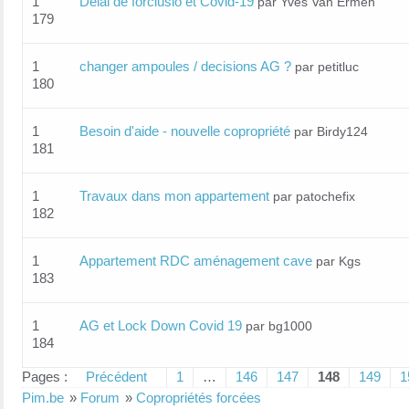
1
Délai de forclusio et Covid-19
par Yves Van Ermen
179
1
changer ampoules / decisions AG ?
par petitluc
180
1
Besoin d'aide - nouvelle copropriété
par Birdy124
181
1
Travaux dans mon appartement
par patochefix
182
1
Appartement RDC aménagement cave
par Kgs
183
1
AG et Lock Down Covid 19
par bg1000
184
Pages :
Précédent
1
…
146
147
148
149
1
Pim.be
»
Forum
»
Copropriétés forcées