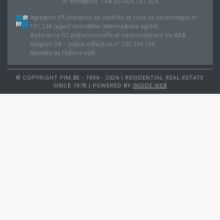
N° entreprise: TVA BE0425.187.424
Agréation IPI (instance de contrôle et code de déontologie) n°
101.248 (agent immobilier intermédiaire agréé).
Assurance RC professionnelle et cautionnement via AXA
Belgium SA – police collective n° 730.390.160
Membre de Federia asbl
© COPYRIGHT PIM.BE - 1996 - 2026 | RESIDENTIAL REAL-ESTATE
SINCE 1978 | POWERED BY
INSIDE WEB